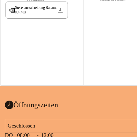
t
t
Stellenausschreibung Bauamt
ö
ö
0,4 MB
s
s
s
s
i
i
n
n
g
g
Öffnungszeiten
Geschlossen
DO
08:00
-
12:00