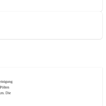
reinigung 
Pölten 
km. Die 