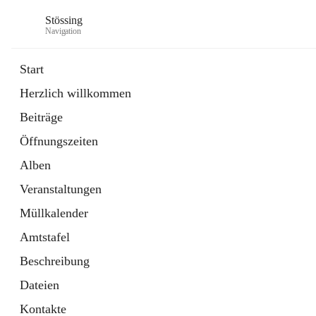
Stössing
Navigation
Start
Herzlich willkommen
öffnet
Erhebungsblatt Trinkwasser
Beiträge
in
Datei
neuem
Öffnungszeiten
Tab
öffnet
Kindergarten
in
Ordner
Alben
neuem
Tab
Veranstaltungen
Müllkalender
Amtstafel
Beschreibung
Dateien
Kontakte