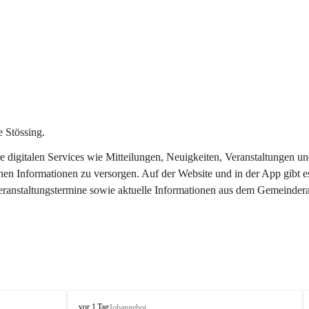
 Stössing.
ere digitalen Services wie Mitteilungen, Neuigkeiten, Veranstaltungen
chen Informationen zu versorgen. Auf der Website und in der App gibt 
Veranstaltungstermine sowie aktuelle Informationen aus dem Gemeindera
S
vor 1 Tag
Jobangebot