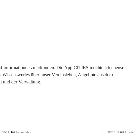
 und Informationen zu erkunden. Die App CITIES möchte ich ebenso 
es Wissenswertes über unser Vereinsleben, Angebote aus dem 
t und der Verwaltung. 
S
S
vor 1 Tag
vor 2 Tagen
Jobangebot
Ankü