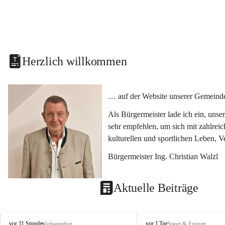
Herzlich willkommen
… auf der Website unserer Gemeinde
Als Bürgermeister lade ich ein, uns
sehr empfehlen, um sich mit zahlrei
kulturellen und sportlichen Leben, 
Bürgermeister Ing. Christian Walzl
Aktuelle Beiträge
S
S
vor 11 Stunden
vor 1 Tag
Jobangebot
Sport & Freizeit