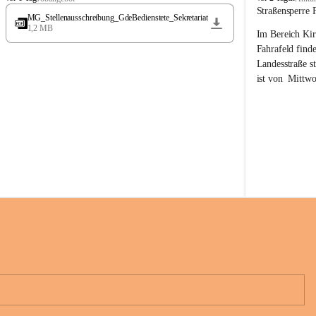
t
t
Straßensperre 
MG_Stellenausschreibung_GdeBedienstete_Sekretariat
ö
ö
1,2 MB
Im Bereich Kir
s
s
s
s
Fahrafeld finde
i
i
Landesstraße s
n
n
ist von  
Mittwo
g
g
22.08.2026 ges