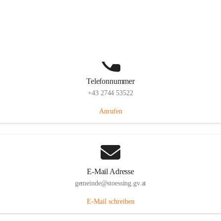
Stössing 7, 3073 Stössing, AUT
Auf Karte ansehen
Telefonnummer
+43 2744 53522
Anrufen
E-Mail Adresse
gemeinde@stoessing.gv.at
E-Mail schreiben