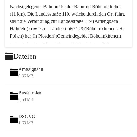
Nächstgelegener Bahnhof ist der Bahnhof Böheimkirchen 
(11 km). Die Landesstraße 110, welche durch den Ort führt, 
stellt die Verbindung zur Landesstraße 119 (Altlengbach - 
Hainfeld) sowie zur Landesstraße 129 (Böheimkirchen - St. 
Pölten) her. In Plosdorf (Gemeindegebiet Böheimkirchen) 
besteht eine Anschlussstelle zur Westautobahn (A 1).
Mit einem PKW ist St. Pölten in ca. 30 Minuten erreichbar, 
Dateien
Wien erreicht man in ca. 45 Minuten.
Stössing zählt noch zum Naherholungsraum Wien sowie 
Amtssignatur
zum Naherholungsraum St. Pölten. Viele Bauernhöfe hatten 
0,36 MB
„ihre Wiener“. Seit 1960 bauten viele Wiener 
Wochenendhäuser im Gemeindegebiet. Wegen des 
Busfahrplan
waldreichen Jagdgebietes haben viele Jagdpächter ihre 
0,58 MB
Jagdgäste.
DSGVO
Das Wandern ist aus touristischer Sicht die bedeutendste 
1,63 MB
Tätigkeit. Das hügelige Gebiet mit Wanderwegen durch 
Wiesen, Wälder und Obstkulturen lädt dazu ein. Gefördert 