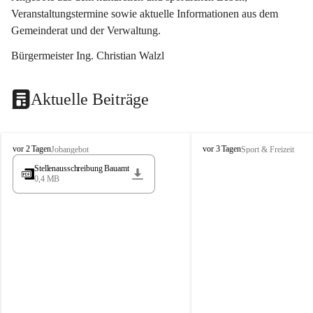
Veranstaltungstermine sowie aktuelle Informationen aus dem 
Gemeinderat und der Verwaltung. 
Bürgermeister Ing. Christian Walzl
Aktuelle Beiträge
S
S
vor 2 Tagen
vor 3 Tagen
Jobangebot
Sport & Freizeit
t
t
Stellenausschreibung Bauamt
ö
ö
0,4 MB
s
s
s
s
i
i
n
n
g
g