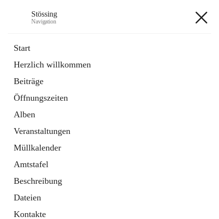
Stössing
Navigation
Stössing
Start
Herzlich willkommen
öffnet
Erhebungsblatt Trinkwasser
Beiträge
in
Datei
neuem
Öffnungszeiten
Tab
öffnet
Kindergarten
in
Ordner
Alben
neuem
Tab
Veranstaltungen
+9
Müllkalender
Amtstafel
Beschreibung
Dateien
Hauptadresse
Kontakte