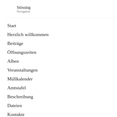
Stössing
Navigation
Start
Herzlich willkommen
öffnet
Erhebungsblatt Trinkwasser
Beiträge
in
Datei
neuem
Öffnungszeiten
Tab
öffnet
Kindergarten
in
Ordner
Alben
neuem
Tab
Veranstaltungen
Müllkalender
Amtstafel
Beschreibung
Dateien
Kontakte