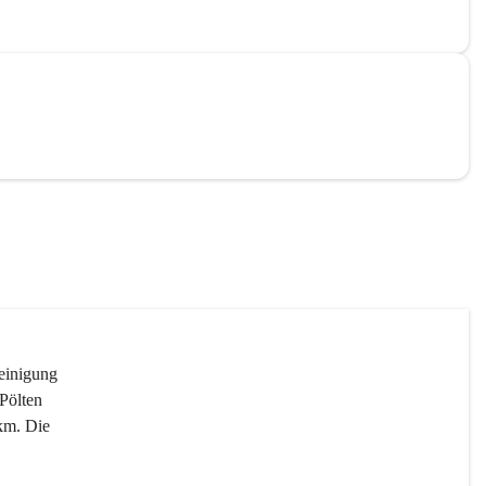
reinigung 
Pölten 
km. Die 