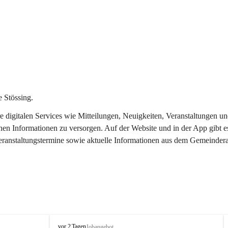
 Stössing.
ere digitalen Services wie Mitteilungen, Neuigkeiten, Veranstaltungen
chen Informationen zu versorgen. Auf der Website und in der App gibt 
Veranstaltungstermine sowie aktuelle Informationen aus dem Gemeindera
S
vor 2 Tagen
Jobangebot