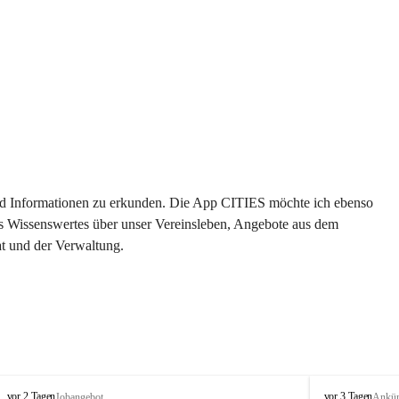
 und Informationen zu erkunden. Die App CITIES möchte ich ebenso 
es Wissenswertes über unser Vereinsleben, Angebote aus dem 
t und der Verwaltung. 
S
S
vor 2 Tagen
vor 3 Tagen
Jobangebot
Ankü