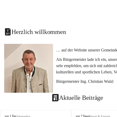
Herzlich willkommen
… auf der Website unserer Gemeinde
Als Bürgermeister lade ich ein, uns
sehr empfehlen, um sich mit zahlrei
kulturellen und sportlichen Leben, 
Bürgermeister Ing. Christian Walzl
Aktuelle Beiträge
S
S
vor 1 Tag
vor 2 Tagen
Jobangebot
Sport & Freizeit