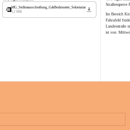
t
t
Straßensperre 
MG_Stellenausschreibung_GdeBedienstete_Sekretariat
ö
ö
1,2 MB
Im Bereich Kir
s
s
s
s
Fahrafeld finde
i
i
Landesstraße s
n
n
ist von  
Mittwo
g
g
22.08.2026 ges