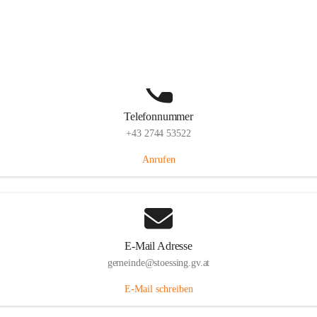
Stössing 7, 3073 Stössing, AUT
Auf Karte ansehen
Telefonnummer
+43 2744 53522
Anrufen
E-Mail Adresse
gemeinde@stoessing.gv.at
E-Mail schreiben