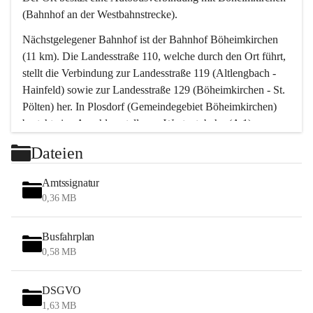
(Bahnhof an der Westbahnstrecke).
Nächstgelegener Bahnhof ist der Bahnhof Böheimkirchen 
(11 km). Die Landesstraße 110, welche durch den Ort führt, 
stellt die Verbindung zur Landesstraße 119 (Altlengbach - 
Hainfeld) sowie zur Landesstraße 129 (Böheimkirchen - St. 
Pölten) her. In Plosdorf (Gemeindegebiet Böheimkirchen) 
besteht eine Anschlussstelle zur Westautobahn (A 1).
Mit einem PKW ist St. Pölten in ca. 30 Minuten erreichbar, 
Dateien
Wien erreicht man in ca. 45 Minuten.
Stössing zählt noch zum Naherholungsraum Wien sowie 
Amtssignatur
zum Naherholungsraum St. Pölten. Viele Bauernhöfe hatten 
0,36 MB
„ihre Wiener“. Seit 1960 bauten viele Wiener 
Wochenendhäuser im Gemeindegebiet. Wegen des 
Busfahrplan
waldreichen Jagdgebietes haben viele Jagdpächter ihre 
0,58 MB
Jagdgäste.
DSGVO
Das Wandern ist aus touristischer Sicht die bedeutendste 
1,63 MB
Tätigkeit. Das hügelige Gebiet mit Wanderwegen durch 