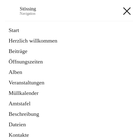
Stössing
Navigation
Stössing
Start
Herzlich willkommen
öffnet
Erhebungsblatt Trinkwasser
Beiträge
in
Datei
neuem
Öffnungszeiten
Tab
öffnet
Kindergarten
in
Ordner
Alben
neuem
Tab
Veranstaltungen
+9
Müllkalender
Amtstafel
Beschreibung
Dateien
Hauptadresse
Kontakte