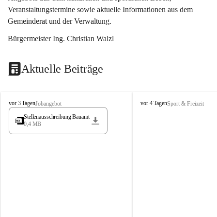
Veranstaltungstermine sowie aktuelle Informationen aus dem 
Gemeinderat und der Verwaltung. 
Bürgermeister Ing. Christian Walzl
Aktuelle Beiträge
S
S
vor 3 Tagen
vor 4 Tagen
Jobangebot
Sport & Freizeit
t
t
Stellenausschreibung Bauamt
ö
ö
0,4 MB
s
s
s
s
i
i
n
n
g
g