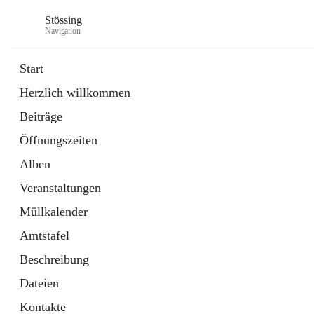
Stössing
Navigation
Start
Herzlich willkommen
öffnet
Erhebungsblatt Trinkwasser
Beiträge
in
Datei
neuem
Öffnungszeiten
Tab
öffnet
Kindergarten
in
Ordner
Alben
neuem
Tab
Veranstaltungen
Müllkalender
Amtstafel
Beschreibung
Dateien
Kontakte