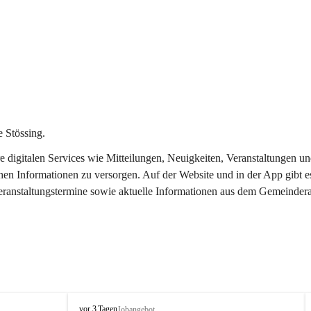
 Stössing.
ere digitalen Services wie Mitteilungen, Neuigkeiten, Veranstaltungen
chen Informationen zu versorgen. Auf der Website und in der App gibt 
Veranstaltungstermine sowie aktuelle Informationen aus dem Gemeindera
S
vor 3 Tagen
Jobangebot