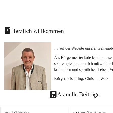
Herzlich willkommen
… auf der Website unserer Gemeinde
Als Bürgermeister lade ich ein, uns
sehr empfehlen, um sich mit zahlrei
kulturellen und sportlichen Leben, 
Bürgermeister Ing. Christian Walzl
Aktuelle Beiträge
S
S
vor 1 Tag
vor 2 Tagen
Jobangebot
Sport & Freizeit