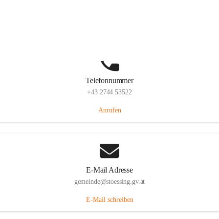
Stössing 7, 3073 Stössing, AUT
Auf Karte ansehen
Telefonnummer
+43 2744 53522
Anrufen
E-Mail Adresse
gemeinde@stoessing.gv.at
E-Mail schreiben