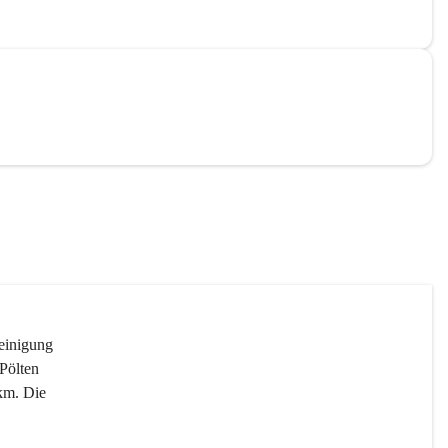
reinigung 
Pölten 
km. Die 