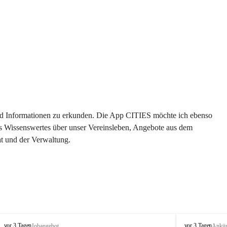
 und Informationen zu erkunden. Die App CITIES möchte ich ebenso 
es Wissenswertes über unser Vereinsleben, Angebote aus dem 
t und der Verwaltung. 
S
S
vor 3 Tagen
vor 3 Tagen
Jobangebot
Ankü