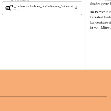
t
t
Straßensperre 
MG_Stellenausschreibung_GdeBedienstete_Sekretariat
ö
ö
1,2 MB
Im Bereich Kir
s
s
s
s
Fahrafeld finde
i
i
Landesstraße s
n
n
ist von  
Mittwo
g
g
22.08.2026 ges