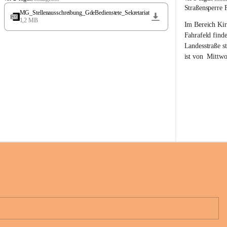
t
t
Straßensperre 
MG_Stellenausschreibung_GdeBedienstete_Sekretariat
ö
ö
1,2 MB
Im Bereich Kir
s
s
s
s
Fahrafeld finde
i
i
Landesstraße s
n
n
ist von  
Mittwo
g
g
22.08.2026 ges