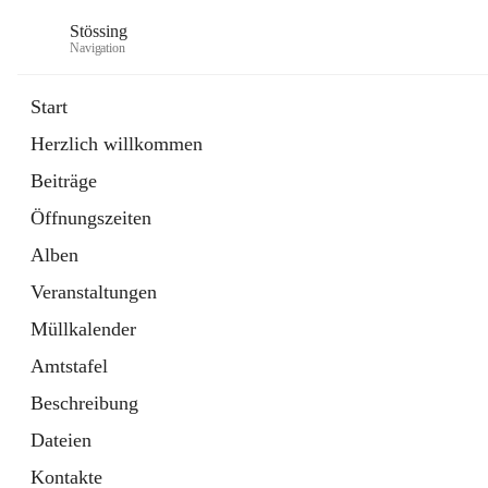
Stössing
Navigation
Start
Herzlich willkommen
öffnet
Erhebungsblatt Trinkwasser
Beiträge
in
Datei
neuem
Öffnungszeiten
Tab
öffnet
Kindergarten
in
Ordner
Alben
neuem
Tab
Veranstaltungen
Müllkalender
Amtstafel
Beschreibung
Dateien
Kontakte