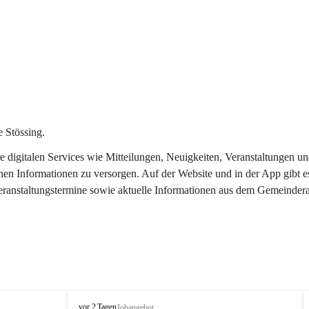
 Stössing.
ere digitalen Services wie Mitteilungen, Neuigkeiten, Veranstaltungen
chen Informationen zu versorgen. Auf der Website und in der App gibt 
Veranstaltungstermine sowie aktuelle Informationen aus dem Gemeindera
S
vor 2 Tagen
Jobangebot