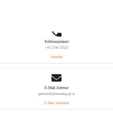
Stössing 7, 3073 Stössing, AUT
Auf Karte ansehen
Telefonnummer
+43 2744 53522
Anrufen
E-Mail Adresse
gemeinde@stoessing.gv.at
E-Mail schreiben