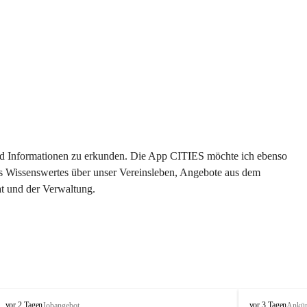
 und Informationen zu erkunden. Die App CITIES möchte ich ebenso 
es Wissenswertes über unser Vereinsleben, Angebote aus dem 
t und der Verwaltung. 
S
S
vor 2 Tagen
vor 3 Tagen
Jobangebot
Ankü