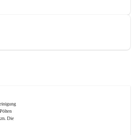
reinigung 
Pölten 
km. Die 