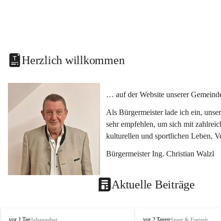
Herzlich willkommen
… auf der Website unserer Gemeinde
Als Bürgermeister lade ich ein, uns
sehr empfehlen, um sich mit zahlrei
kulturellen und sportlichen Leben, 
Bürgermeister Ing. Christian Walzl
Aktuelle Beiträge
S
S
vor 1 Tag
vor 2 Tagen
Jobangebot
Sport & Freizeit