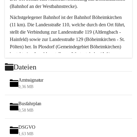
(Bahnhof an der Westbahnstrecke).
Nächstgelegener Bahnhof ist der Bahnhof Böheimkirchen 
(11 km). Die Landesstraße 110, welche durch den Ort führt, 
stellt die Verbindung zur Landesstraße 119 (Altlengbach - 
Hainfeld) sowie zur Landesstraße 129 (Böheimkirchen - St. 
Pölten) her. In Plosdorf (Gemeindegebiet Böheimkirchen) 
besteht eine Anschlussstelle zur Westautobahn (A 1).
Mit einem PKW ist St. Pölten in ca. 30 Minuten erreichbar, 
Dateien
Wien erreicht man in ca. 45 Minuten.
Stössing zählt noch zum Naherholungsraum Wien sowie 
Amtssignatur
zum Naherholungsraum St. Pölten. Viele Bauernhöfe hatten 
0,36 MB
„ihre Wiener“. Seit 1960 bauten viele Wiener 
Wochenendhäuser im Gemeindegebiet. Wegen des 
Busfahrplan
waldreichen Jagdgebietes haben viele Jagdpächter ihre 
0,58 MB
Jagdgäste.
DSGVO
Das Wandern ist aus touristischer Sicht die bedeutendste 
1,63 MB
Tätigkeit. Das hügelige Gebiet mit Wanderwegen durch 