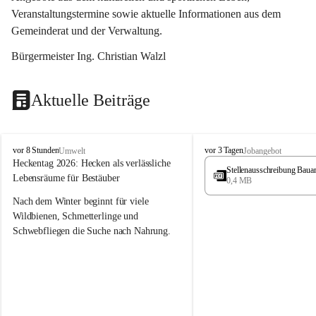
Veranstaltungstermine sowie aktuelle Informationen aus dem 
Gemeinderat und der Verwaltung. 
Bürgermeister Ing. Christian Walzl
Aktuelle Beiträge
S
S
vor 8 Stunden
vor 3 Tagen
Umwelt
Jobangebot
t
t
Heckentag 2026: Hecken als verlässliche 
Stellenausschreibung Baua
ö
ö
Lebensräume für Bestäuber
0,4 MB
s
s
s
s
Nach dem Winter beginnt für viele 
i
i
Wildbienen, Schmetterlinge und 
n
n
Schwebfliegen die Suche nach Nahrung. 
g
g
Gerade in dieser Zeit, wenn erst wenige 
Pflanzen blühen, sind heimische Hecken 
von besonderer Bedeutung. Mit ihren 
frühen Blüten liefern sie wertvollen Pollen 
und Nektar und schaffen damit wichtige 