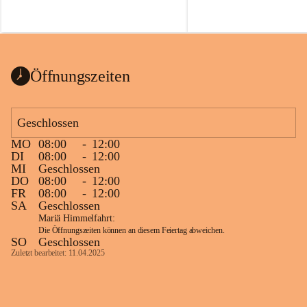
Voraussetzungen für einen erfolgreichen 
Start ins Jahr. Beim Heckentag 2026 
können ab 1. September wieder heimische 
Sträucher, Bäume und Heckenpakete aus 
regionalem Saatgut bestellt werden, die 
Öffnungszeiten
Vielfalt in Gärten bringen und zugleich 
wertvolle Lebensräume für Bestäuber 
schaffen.
Geschlossen
Wie wichtig Hecken sind zeigt das 
österreichweite Forschungsprojekt 
MO
08:00
-
12:00
DI
08:00
-
12:00
„Heckenleben“ des Vereins Regionale 
MI
Geschlossen
Gehölzvermehrung. Die Untersuchungen 
DO
08:00
-
12:00
machen deutlich, dass Bestäuber auf ein 
FR
08:00
-
12:00
möglichst durchgehendes 
SA
Geschlossen
Nahrungsangebot angewiesen sind. 
Mariä Himmelfahrt:
Heimische Hecken können 
Die Öffnungszeiten können an diesem Feiertag abweichen.
SO
Geschlossen
Versorgungslücken schließen, weil 
Zuletzt bearbeitet: 11.04.2025
unterschiedliche Gehölzarten zu 
verschiedenen Zeitpunkten blühen und 
sich im Jahresverlauf ergänzen.