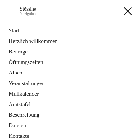
Stössing
Navigation
Stössing
Start
Herzlich willkommen
öffnet
Erhebungsblatt Trinkwasser
Beiträge
in
Datei
neuem
Öffnungszeiten
Tab
öffnet
Kindergarten
in
Ordner
Alben
neuem
Tab
Veranstaltungen
+9
Müllkalender
Amtstafel
Beschreibung
Dateien
Hauptadresse
Kontakte