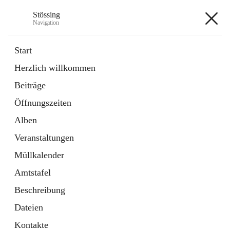
Stössing
Navigation
Stössing
Start
Herzlich willkommen
öffnet
Erhebungsblatt Trinkwasser
Beiträge
in
Datei
neuem
Öffnungszeiten
Tab
öffnet
Kindergarten
in
Ordner
Alben
neuem
Tab
Veranstaltungen
+9
Müllkalender
Amtstafel
Beschreibung
Dateien
Hauptadresse
Kontakte