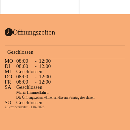
Voraussetzungen für einen erfolgreichen 
Start ins Jahr. Beim Heckentag 2026 
können ab 1. September wieder heimische 
Sträucher, Bäume und Heckenpakete aus 
regionalem Saatgut bestellt werden, die 
Öffnungszeiten
Vielfalt in Gärten bringen und zugleich 
wertvolle Lebensräume für Bestäuber 
schaffen.
Geschlossen
Wie wichtig Hecken sind zeigt das 
österreichweite Forschungsprojekt 
MO
08:00
-
12:00
DI
08:00
-
12:00
„Heckenleben“ des Vereins Regionale 
MI
Geschlossen
Gehölzvermehrung. Die Untersuchungen 
DO
08:00
-
12:00
machen deutlich, dass Bestäuber auf ein 
FR
08:00
-
12:00
möglichst durchgehendes 
SA
Geschlossen
Nahrungsangebot angewiesen sind. 
Mariä Himmelfahrt:
Heimische Hecken können 
Die Öffnungszeiten können an diesem Feiertag abweichen.
SO
Geschlossen
Versorgungslücken schließen, weil 
Zuletzt bearbeitet: 11.04.2025
unterschiedliche Gehölzarten zu 
verschiedenen Zeitpunkten blühen und 
sich im Jahresverlauf ergänzen.