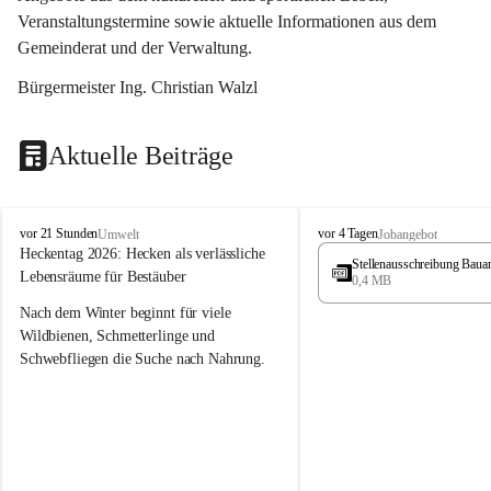
Veranstaltungstermine sowie aktuelle Informationen aus dem 
Gemeinderat und der Verwaltung. 
Bürgermeister Ing. Christian Walzl
Aktuelle Beiträge
S
S
vor 21 Stunden
vor 4 Tagen
Umwelt
Jobangebot
t
t
Heckentag 2026: Hecken als verlässliche 
Stellenausschreibung Baua
ö
ö
Lebensräume für Bestäuber
0,4 MB
s
s
s
s
Nach dem Winter beginnt für viele 
i
i
Wildbienen, Schmetterlinge und 
n
n
Schwebfliegen die Suche nach Nahrung. 
g
g
Gerade in dieser Zeit, wenn erst wenige 
Pflanzen blühen, sind heimische Hecken 
von besonderer Bedeutung. Mit ihren 
frühen Blüten liefern sie wertvollen Pollen 
und Nektar und schaffen damit wichtige 