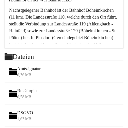
Nächstgelegener Bahnhof ist der Bahnhof Böheimkirchen 
(11 km). Die Landesstraße 110, welche durch den Ort führt, 
stellt die Verbindung zur Landesstraße 119 (Altlengbach - 
Hainfeld) sowie zur Landesstraße 129 (Böheimkirchen - St. 
Pölten) her. In Plosdorf (Gemeindegebiet Böheimkirchen) 
besteht eine Anschlussstelle zur Westautobahn (A 1).
Mit einem PKW ist St. Pölten in ca. 30 Minuten erreichbar, 
Dateien
Wien erreicht man in ca. 45 Minuten.
Stössing zählt noch zum Naherholungsraum Wien sowie 
Amtssignatur
zum Naherholungsraum St. Pölten. Viele Bauernhöfe hatten 
0,36 MB
„ihre Wiener“. Seit 1960 bauten viele Wiener 
Wochenendhäuser im Gemeindegebiet. Wegen des 
Busfahrplan
waldreichen Jagdgebietes haben viele Jagdpächter ihre 
0,58 MB
Jagdgäste.
DSGVO
Das Wandern ist aus touristischer Sicht die bedeutendste 
1,63 MB
Tätigkeit. Das hügelige Gebiet mit Wanderwegen durch 
Wiesen, Wälder und Obstkulturen lädt dazu ein. Gefördert 