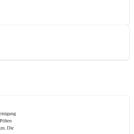
reinigung 
Pölten 
km. Die 