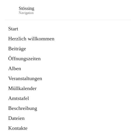
Stössing
Navigation
Start
Herzlich willkommen
öffnet
Erhebungsblatt Trinkwasser
Beiträge
in
Datei
neuem
Öffnungszeiten
Tab
öffnet
Kindergarten
in
Ordner
Alben
neuem
Tab
Veranstaltungen
Müllkalender
Amtstafel
Beschreibung
Dateien
Kontakte