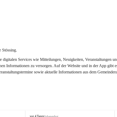
 Stössing.
ere digitalen Services wie Mitteilungen, Neuigkeiten, Veranstaltungen
chen Informationen zu versorgen. Auf der Website und in der App gibt 
Veranstaltungstermine sowie aktuelle Informationen aus dem Gemeindera
S
vor 4 Tagen
Jobangebot