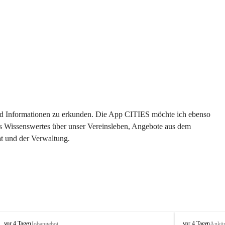
 und Informationen zu erkunden. Die App CITIES möchte ich ebenso 
es Wissenswertes über unser Vereinsleben, Angebote aus dem 
t und der Verwaltung. 
S
S
vor 4 Tagen
vor 4 Tagen
Jobangebot
Ankü