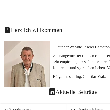
Herzlich willkommen
… auf der Website unserer Gemeinde
Als Bürgermeister lade ich ein, uns
sehr empfehlen, um sich mit zahlrei
kulturellen und sportlichen Leben, 
Bürgermeister Ing. Christian Walzl
Aktuelle Beiträge
S
S
vor 3 Tagen
vor 3 Tagen
Jobangebot
Sport & Freizeit