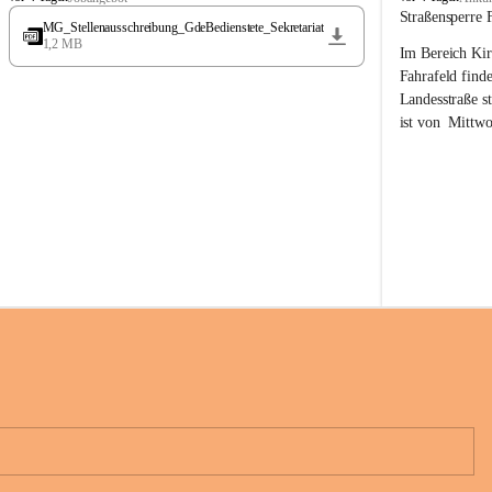
t
t
Straßensperre 
MG_Stellenausschreibung_GdeBedienstete_Sekretariat
ö
ö
1,2 MB
Im Bereich Kir
s
s
s
s
Fahrafeld finde
i
i
Landesstraße s
n
n
ist von  
Mittwo
g
g
22.08.2026 ges