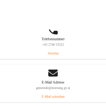
Stössing 7, 3073 Stössing, AUT
Auf Karte ansehen
Telefonnummer
+43 2744 53522
Anrufen
E-Mail Adresse
gemeinde@stoessing.gv.at
E-Mail schreiben