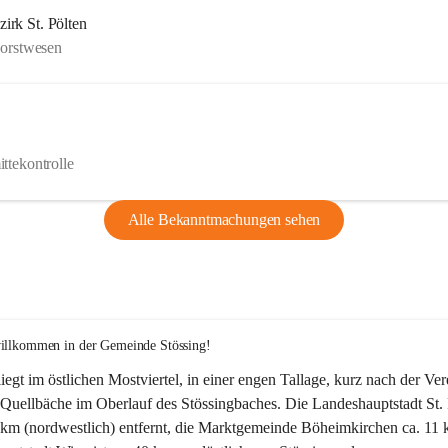
rk St. Pölten
Forstwesen
ttekontrolle
Alle Bekanntmachungen sehen
willkommen in der Gemeinde Stössing!
liegt im östlichen Mostviertel, in einer engen Tallage, kurz nach der Ve
Quellbäche im Oberlauf des Stössingbaches. Die Landeshauptstadt St. 
5 km (nordwestlich) entfernt, die Marktgemeinde Böheimkirchen ca. 11 