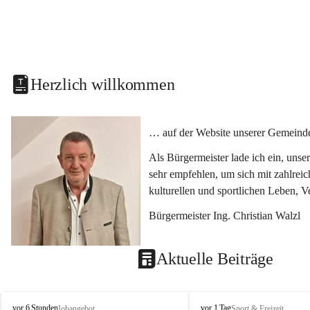
Herzlich willkommen
… auf der Website unserer Gemeinde
Als Bürgermeister lade ich ein, uns
sehr empfehlen, um sich mit zahlrei
kulturellen und sportlichen Leben, 
Bürgermeister Ing. Christian Walzl
Aktuelle Beiträge
S
S
vor 6 Stunden
vor 1 Tag
Jobangebot
Sport & Freizeit