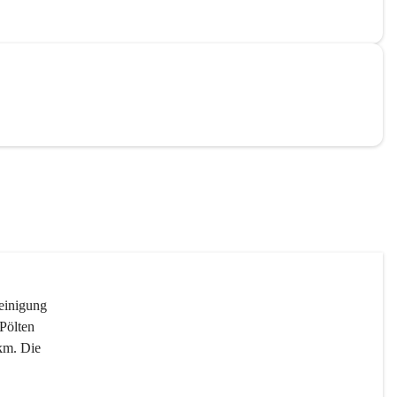
reinigung 
Pölten 
km. Die 