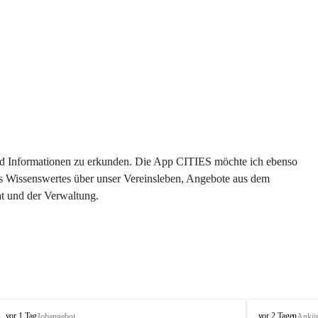
 und Informationen zu erkunden. Die App CITIES möchte ich ebenso 
es Wissenswertes über unser Vereinsleben, Angebote aus dem 
t und der Verwaltung. 
S
S
vor 1 Tag
vor 2 Tagen
Jobangebot
Ankü