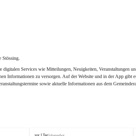
 Stössing.
ere digitalen Services wie Mitteilungen, Neuigkeiten, Veranstaltungen
chen Informationen zu versorgen. Auf der Website und in der App gibt 
Veranstaltungstermine sowie aktuelle Informationen aus dem Gemeindera
S
vor 1 Tag
Jobangebot