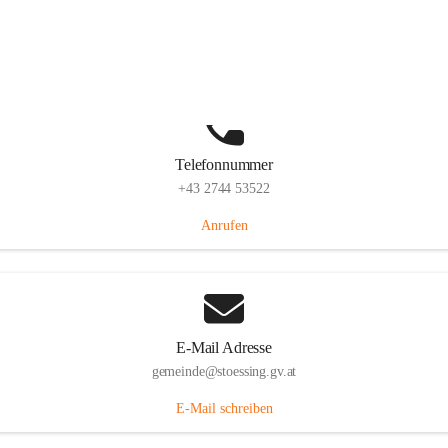
Stössing 7, 3073 Stössing, AUT
Auf Karte ansehen
Telefonnummer
+43 2744 53522
Anrufen
E-Mail Adresse
gemeinde@stoessing.gv.at
E-Mail schreiben