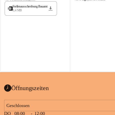
t
t
Stellenausschreibung Bauamt
ö
ö
0,4 MB
s
s
s
s
i
i
n
n
g
g
Öffnungszeiten
Geschlossen
DO
08:00
-
12:00