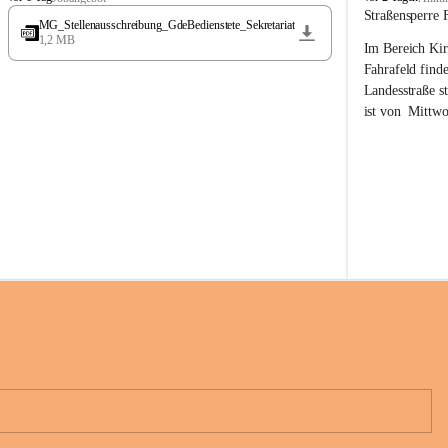
t
t
Straßensperre 
MG_Stellenausschreibung_GdeBedienstete_Sekretariat
ö
ö
1,2 MB
Im Bereich Kir
s
s
s
s
Fahrafeld finde
i
i
Landesstraße s
n
n
ist von  
Mittwo
g
g
22.08.2026 ges