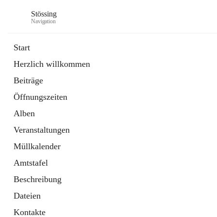
Stössing
Navigation
Start
Herzlich willkommen
öffnet
Erhebungsblatt Trinkwasser
Beiträge
in
Datei
neuem
Öffnungszeiten
Tab
öffnet
Kindergarten
in
Ordner
Alben
neuem
Tab
Veranstaltungen
Müllkalender
Amtstafel
Beschreibung
Dateien
Kontakte