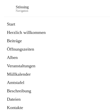
Stössing
Navigation
Start
Herzlich willkommen
öffnet
Erhebungsblatt Trinkwasser
Beiträge
in
Datei
neuem
Öffnungszeiten
Tab
öffnet
Kindergarten
in
Ordner
Alben
neuem
Tab
Veranstaltungen
Müllkalender
Amtstafel
Beschreibung
Dateien
Kontakte