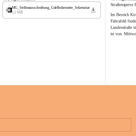
t
t
Straßensperre 
MG_Stellenausschreibung_GdeBedienstete_Sekretariat
ö
ö
1,2 MB
Im Bereich Kir
s
s
s
s
Fahrafeld finde
i
i
Landesstraße s
n
n
ist von  
Mittwo
g
g
22.08.2026 ges