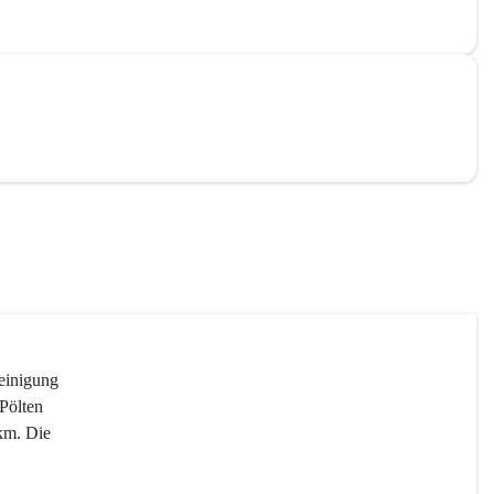
reinigung 
Pölten 
km. Die 