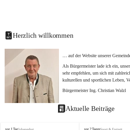
Herzlich willkommen
… auf der Website unserer Gemeinde
Als Bürgermeister lade ich ein, uns
sehr empfehlen, um sich mit zahlrei
kulturellen und sportlichen Leben, 
Bürgermeister Ing. Christian Walzl
Aktuelle Beiträge
S
S
vor 1 Tag
vor 2 Tagen
Jobangebot
Sport & Freizeit