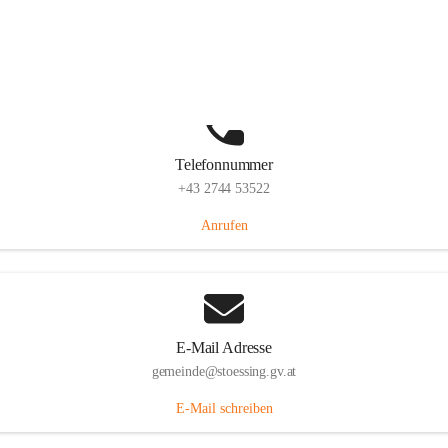
Stössing 7, 3073 Stössing, AUT
Auf Karte ansehen
Telefonnummer
+43 2744 53522
Anrufen
E-Mail Adresse
gemeinde@stoessing.gv.at
E-Mail schreiben