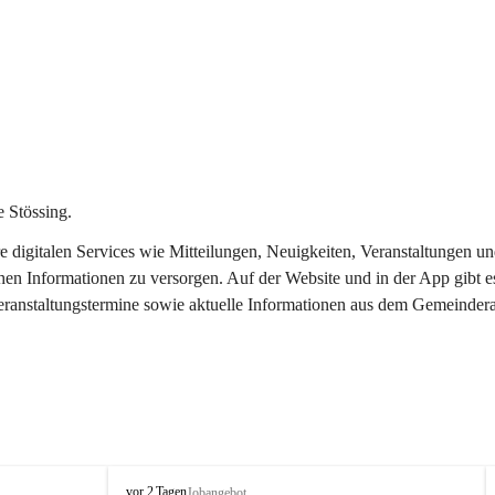
 Stössing.
ere digitalen Services wie Mitteilungen, Neuigkeiten, Veranstaltungen
chen Informationen zu versorgen. Auf der Website und in der App gibt 
Veranstaltungstermine sowie aktuelle Informationen aus dem Gemeindera
S
vor 2 Tagen
Jobangebot