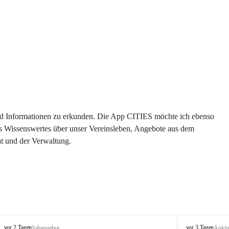
 und Informationen zu erkunden. Die App CITIES möchte ich ebenso 
es Wissenswertes über unser Vereinsleben, Angebote aus dem 
t und der Verwaltung. 
S
S
vor 2 Tagen
vor 3 Tagen
Jobangebot
Ankü