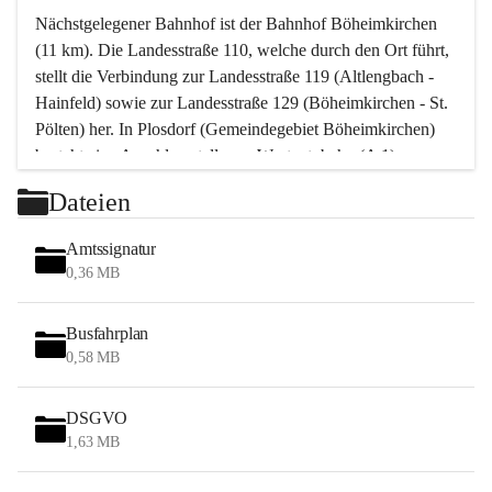
Nächstgelegener Bahnhof ist der Bahnhof Böheimkirchen 
(11 km). Die Landesstraße 110, welche durch den Ort führt, 
stellt die Verbindung zur Landesstraße 119 (Altlengbach - 
Hainfeld) sowie zur Landesstraße 129 (Böheimkirchen - St. 
Pölten) her. In Plosdorf (Gemeindegebiet Böheimkirchen) 
besteht eine Anschlussstelle zur Westautobahn (A 1).
Mit einem PKW ist St. Pölten in ca. 30 Minuten erreichbar, 
Dateien
Wien erreicht man in ca. 45 Minuten.
Stössing zählt noch zum Naherholungsraum Wien sowie 
Amtssignatur
zum Naherholungsraum St. Pölten. Viele Bauernhöfe hatten 
0,36 MB
„ihre Wiener“. Seit 1960 bauten viele Wiener 
Wochenendhäuser im Gemeindegebiet. Wegen des 
Busfahrplan
waldreichen Jagdgebietes haben viele Jagdpächter ihre 
0,58 MB
Jagdgäste.
DSGVO
Das Wandern ist aus touristischer Sicht die bedeutendste 
1,63 MB
Tätigkeit. Das hügelige Gebiet mit Wanderwegen durch 
Wiesen, Wälder und Obstkulturen lädt dazu ein. Gefördert 