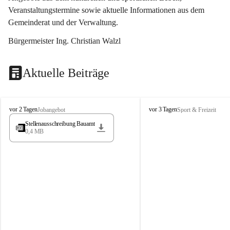
Veranstaltungstermine sowie aktuelle Informationen aus dem 
Gemeinderat und der Verwaltung. 
Bürgermeister Ing. Christian Walzl
Aktuelle Beiträge
S
S
vor 2 Tagen
vor 3 Tagen
Jobangebot
Sport & Freizeit
t
t
Stellenausschreibung Bauamt
ö
ö
0,4 MB
s
s
s
s
i
i
n
n
g
g