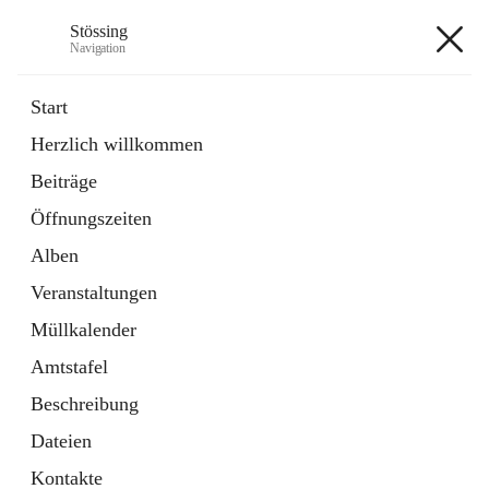
Stössing
Navigation
Stössing
Start
Herzlich willkommen
öffnet
Erhebungsblatt Trinkwasser
Beiträge
in
Datei
neuem
Öffnungszeiten
Tab
öffnet
Kindergarten
in
Ordner
Alben
neuem
Tab
Veranstaltungen
+9
Müllkalender
Amtstafel
Beschreibung
Dateien
Hauptadresse
Kontakte