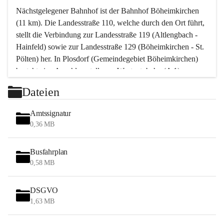
Nächstgelegener Bahnhof ist der Bahnhof Böheimkirchen 
(11 km). Die Landesstraße 110, welche durch den Ort führt, 
stellt die Verbindung zur Landesstraße 119 (Altlengbach - 
Hainfeld) sowie zur Landesstraße 129 (Böheimkirchen - St. 
Pölten) her. In Plosdorf (Gemeindegebiet Böheimkirchen) 
besteht eine Anschlussstelle zur Westautobahn (A 1).
Mit einem PKW ist St. Pölten in ca. 30 Minuten erreichbar, 
Dateien
Wien erreicht man in ca. 45 Minuten.
Stössing zählt noch zum Naherholungsraum Wien sowie 
Amtssignatur
zum Naherholungsraum St. Pölten. Viele Bauernhöfe hatten 
0,36 MB
„ihre Wiener“. Seit 1960 bauten viele Wiener 
Wochenendhäuser im Gemeindegebiet. Wegen des 
Busfahrplan
waldreichen Jagdgebietes haben viele Jagdpächter ihre 
0,58 MB
Jagdgäste.
DSGVO
Das Wandern ist aus touristischer Sicht die bedeutendste 
1,63 MB
Tätigkeit. Das hügelige Gebiet mit Wanderwegen durch 
Wiesen, Wälder und Obstkulturen lädt dazu ein. Gefördert 