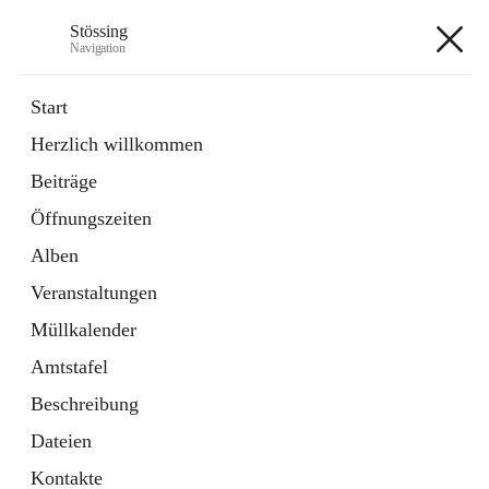
Stössing
Navigation
Stössing
Start
Herzlich willkommen
öffnet
Erhebungsblatt Trinkwasser
Beiträge
in
Datei
neuem
Öffnungszeiten
Tab
öffnet
Kindergarten
in
Ordner
Alben
neuem
Tab
Veranstaltungen
+9
Müllkalender
Amtstafel
Beschreibung
Dateien
Hauptadresse
Kontakte