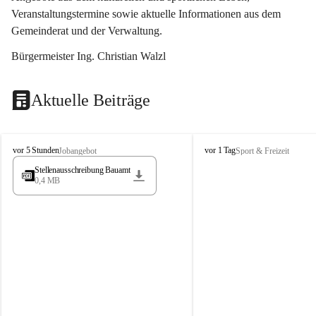
Veranstaltungstermine sowie aktuelle Informationen aus dem 
Gemeinderat und der Verwaltung. 
Bürgermeister Ing. Christian Walzl
Aktuelle Beiträge
S
S
vor 5 Stunden
vor 1 Tag
Jobangebot
Sport & Freizeit
t
t
Stellenausschreibung Bauamt
ö
ö
0,4 MB
s
s
s
s
i
i
n
n
g
g