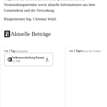
Veranstaltungstermine sowie aktuelle Informationen aus dem 
Gemeinderat und der Verwaltung. 
Bürgermeister Ing. Christian Walzl
Aktuelle Beiträge
S
S
vor 1 Tag
vor 2 Tagen
Jobangebot
Sport & Freizeit
t
t
Stellenausschreibung Bauamt
ö
ö
0,4 MB
s
s
s
s
i
i
n
n
g
g