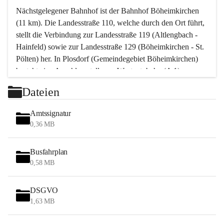
Nächstgelegener Bahnhof ist der Bahnhof Böheimkirchen 
(11 km). Die Landesstraße 110, welche durch den Ort führt, 
stellt die Verbindung zur Landesstraße 119 (Altlengbach - 
Hainfeld) sowie zur Landesstraße 129 (Böheimkirchen - St. 
Pölten) her. In Plosdorf (Gemeindegebiet Böheimkirchen) 
besteht eine Anschlussstelle zur Westautobahn (A 1).
Mit einem PKW ist St. Pölten in ca. 30 Minuten erreichbar, 
Dateien
Wien erreicht man in ca. 45 Minuten.
Stössing zählt noch zum Naherholungsraum Wien sowie 
Amtssignatur
zum Naherholungsraum St. Pölten. Viele Bauernhöfe hatten 
0,36 MB
„ihre Wiener“. Seit 1960 bauten viele Wiener 
Wochenendhäuser im Gemeindegebiet. Wegen des 
Busfahrplan
waldreichen Jagdgebietes haben viele Jagdpächter ihre 
0,58 MB
Jagdgäste.
DSGVO
Das Wandern ist aus touristischer Sicht die bedeutendste 
1,63 MB
Tätigkeit. Das hügelige Gebiet mit Wanderwegen durch 
Wiesen, Wälder und Obstkulturen lädt dazu ein. Gefördert 