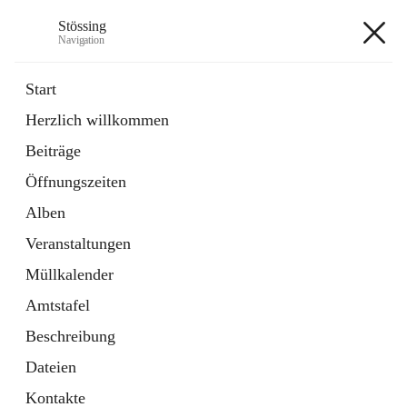
Stössing
Navigation
Stössing
Start
Herzlich willkommen
öffnet
Erhebungsblatt Trinkwasser
Beiträge
in
Datei
neuem
Öffnungszeiten
Tab
öffnet
Kindergarten
in
Ordner
Alben
neuem
Tab
Veranstaltungen
+9
Müllkalender
Amtstafel
Beschreibung
Dateien
Hauptadresse
Kontakte