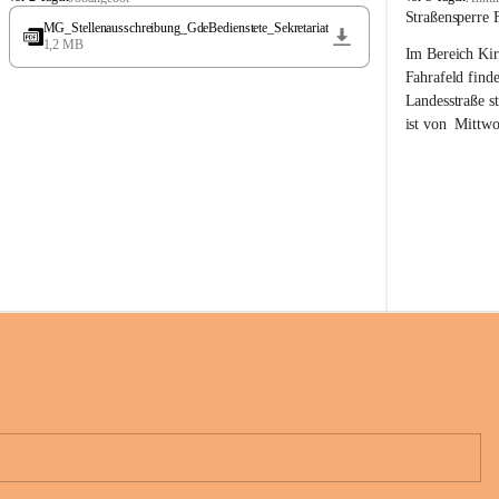
t
t
Straßensperre 
MG_Stellenausschreibung_GdeBedienstete_Sekretariat
ö
ö
1,2 MB
Im Bereich Kir
s
s
s
s
Fahrafeld finde
i
i
Landesstraße s
n
n
ist von  
Mittwo
g
g
22.08.2026 ges