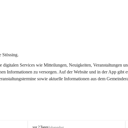
 Stössing.
ere digitalen Services wie Mitteilungen, Neuigkeiten, Veranstaltungen
chen Informationen zu versorgen. Auf der Website und in der App gibt 
Veranstaltungstermine sowie aktuelle Informationen aus dem Gemeindera
S
vor 2 Tagen
Jobangebot