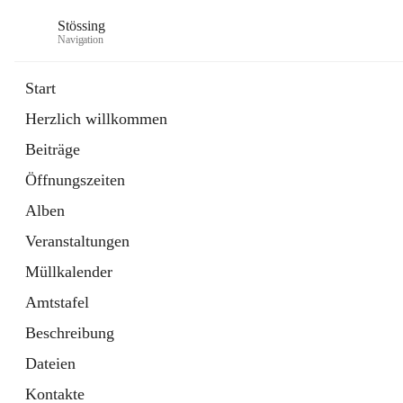
Stössing
Navigation
Start
Herzlich willkommen
öffnet
Erhebungsblatt Trinkwasser
Beiträge
in
Datei
neuem
Öffnungszeiten
Tab
öffnet
Kindergarten
in
Ordner
Alben
neuem
Tab
Veranstaltungen
Müllkalender
Amtstafel
Beschreibung
Dateien
Kontakte