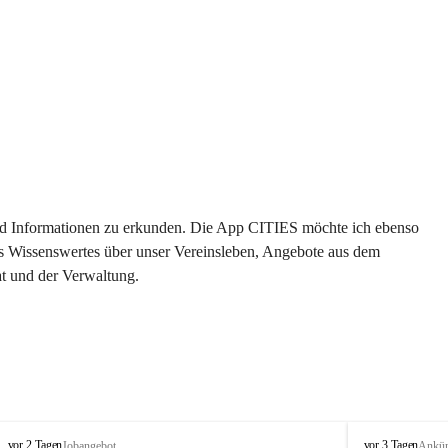
 und Informationen zu erkunden. Die App CITIES möchte ich ebenso 
es Wissenswertes über unser Vereinsleben, Angebote aus dem 
t und der Verwaltung. 
S
S
vor 2 Tagen
vor 3 Tagen
Jobangebot
Ankü