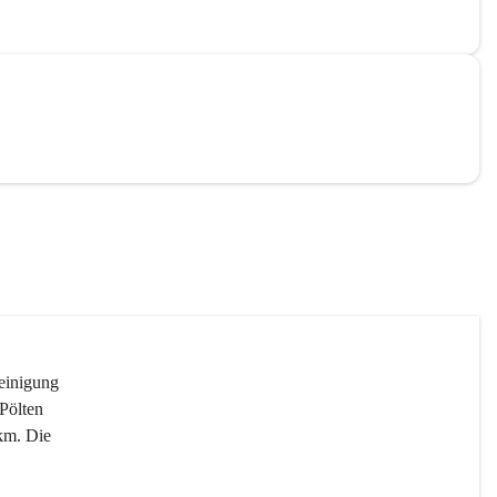
reinigung 
Pölten 
km. Die 