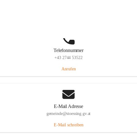
Stössing 7, 3073 Stössing, AUT
Auf Karte ansehen
Telefonnummer
+43 2744 53522
Anrufen
E-Mail Adresse
gemeinde@stoessing.gv.at
E-Mail schreiben