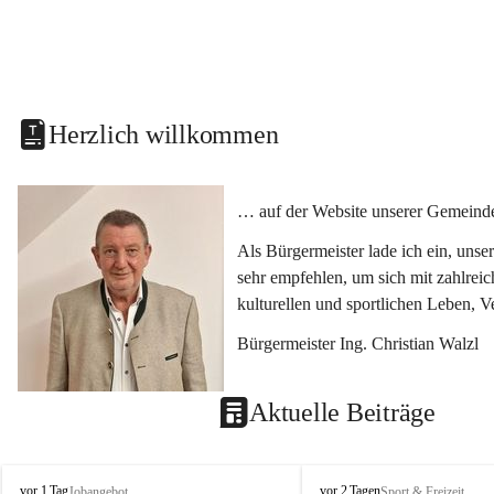
Herzlich willkommen
… auf der Website unserer Gemeinde
Als Bürgermeister lade ich ein, uns
sehr empfehlen, um sich mit zahlrei
kulturellen und sportlichen Leben, 
Bürgermeister Ing. Christian Walzl
Aktuelle Beiträge
S
S
vor 1 Tag
vor 2 Tagen
Jobangebot
Sport & Freizeit