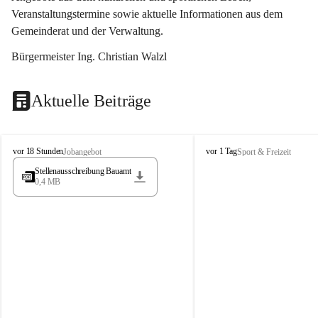
Veranstaltungstermine sowie aktuelle Informationen aus dem 
Gemeinderat und der Verwaltung. 
Bürgermeister Ing. Christian Walzl
Aktuelle Beiträge
S
S
vor 18 Stunden
vor 1 Tag
Jobangebot
Sport & Freizeit
t
t
Stellenausschreibung Bauamt
ö
ö
0,4 MB
s
s
s
s
i
i
n
n
g
g