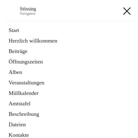
Stössing
Navigation
Stössing
Start
Herzlich willkommen
öffnet
Erhebungsblatt Trinkwasser
Beiträge
in
Datei
neuem
Öffnungszeiten
Tab
öffnet
Kindergarten
in
Ordner
Alben
neuem
Tab
Veranstaltungen
+9
Müllkalender
Amtstafel
Beschreibung
Dateien
Hauptadresse
Kontakte