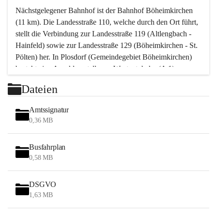
Nächstgelegener Bahnhof ist der Bahnhof Böheimkirchen 
(11 km). Die Landesstraße 110, welche durch den Ort führt, 
stellt die Verbindung zur Landesstraße 119 (Altlengbach - 
Hainfeld) sowie zur Landesstraße 129 (Böheimkirchen - St. 
Pölten) her. In Plosdorf (Gemeindegebiet Böheimkirchen) 
besteht eine Anschlussstelle zur Westautobahn (A 1).
Mit einem PKW ist St. Pölten in ca. 30 Minuten erreichbar, 
Dateien
Wien erreicht man in ca. 45 Minuten.
Stössing zählt noch zum Naherholungsraum Wien sowie 
Amtssignatur
zum Naherholungsraum St. Pölten. Viele Bauernhöfe hatten 
0,36 MB
„ihre Wiener“. Seit 1960 bauten viele Wiener 
Wochenendhäuser im Gemeindegebiet. Wegen des 
Busfahrplan
waldreichen Jagdgebietes haben viele Jagdpächter ihre 
0,58 MB
Jagdgäste.
DSGVO
Das Wandern ist aus touristischer Sicht die bedeutendste 
1,63 MB
Tätigkeit. Das hügelige Gebiet mit Wanderwegen durch 
Wiesen, Wälder und Obstkulturen lädt dazu ein. Gefördert 