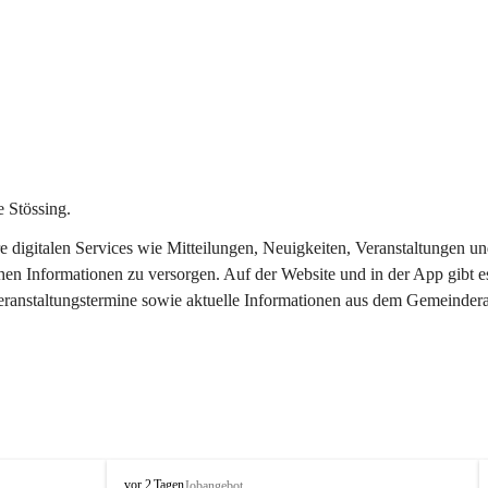
 Stössing.
ere digitalen Services wie Mitteilungen, Neuigkeiten, Veranstaltungen
chen Informationen zu versorgen. Auf der Website und in der App gibt 
Veranstaltungstermine sowie aktuelle Informationen aus dem Gemeindera
S
vor 2 Tagen
Jobangebot