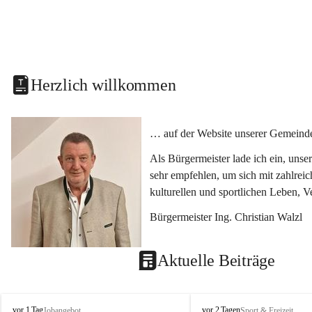
Herzlich willkommen
… auf der Website unserer Gemeinde
Als Bürgermeister lade ich ein, uns
sehr empfehlen, um sich mit zahlrei
kulturellen und sportlichen Leben, 
Bürgermeister Ing. Christian Walzl
Aktuelle Beiträge
S
S
vor 1 Tag
vor 2 Tagen
Jobangebot
Sport & Freizeit