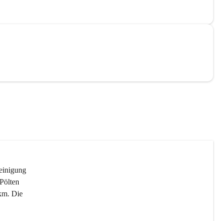
reinigung 
Pölten 
km. Die 