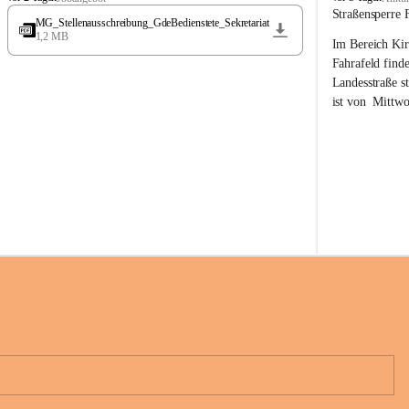
t
t
Straßensperre 
MG_Stellenausschreibung_GdeBedienstete_Sekretariat
ö
ö
1,2 MB
Im Bereich Kir
s
s
s
s
Fahrafeld finde
i
i
Landesstraße s
n
n
ist von  
Mittwo
g
g
22.08.2026 ges