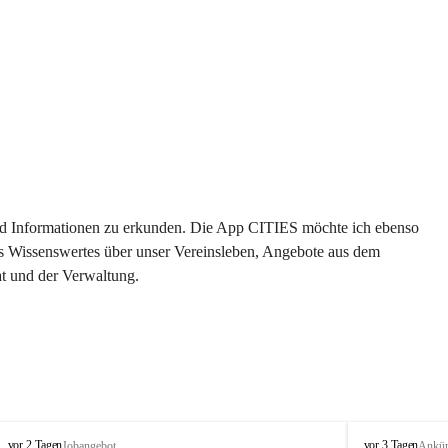
 und Informationen zu erkunden. Die App CITIES möchte ich ebenso 
es Wissenswertes über unser Vereinsleben, Angebote aus dem 
t und der Verwaltung. 
S
S
vor 2 Tagen
vor 3 Tagen
Jobangebot
Ankü