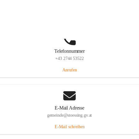
Stössing 7, 3073 Stössing, AUT
Auf Karte ansehen
Telefonnummer
+43 2744 53522
Anrufen
E-Mail Adresse
gemeinde@stoessing.gv.at
E-Mail schreiben