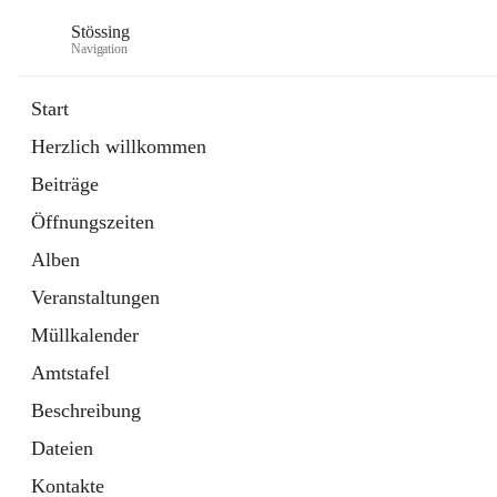
Stössing
Navigation
Start
Herzlich willkommen
öffnet
Erhebungsblatt Trinkwasser
Beiträge
in
Datei
neuem
Öffnungszeiten
Tab
öffnet
Kindergarten
in
Ordner
Alben
neuem
Tab
Veranstaltungen
Müllkalender
Amtstafel
Beschreibung
Dateien
Kontakte