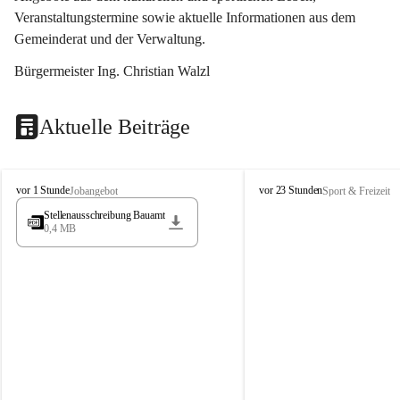
Veranstaltungstermine sowie aktuelle Informationen aus dem 
Gemeinderat und der Verwaltung. 
Bürgermeister Ing. Christian Walzl
Aktuelle Beiträge
S
S
vor 1 Stunde
vor 23 Stunden
Jobangebot
Sport & Freizeit
t
t
Stellenausschreibung Bauamt
ö
ö
0,4 MB
s
s
s
s
i
i
n
n
g
g