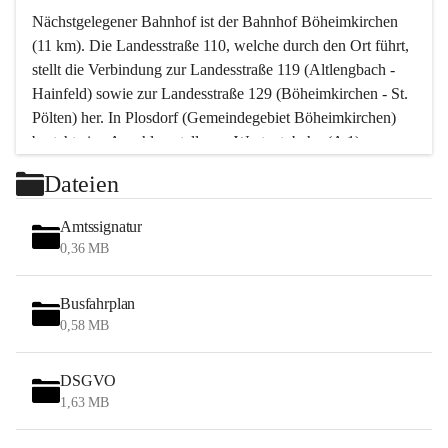
Nächstgelegener Bahnhof ist der Bahnhof Böheimkirchen 
(11 km). Die Landesstraße 110, welche durch den Ort führt, 
stellt die Verbindung zur Landesstraße 119 (Altlengbach - 
Hainfeld) sowie zur Landesstraße 129 (Böheimkirchen - St. 
Pölten) her. In Plosdorf (Gemeindegebiet Böheimkirchen) 
besteht eine Anschlussstelle zur Westautobahn (A 1).
Mit einem PKW ist St. Pölten in ca. 30 Minuten erreichbar, 
Dateien
Wien erreicht man in ca. 45 Minuten.
Stössing zählt noch zum Naherholungsraum Wien sowie 
Amtssignatur
zum Naherholungsraum St. Pölten. Viele Bauernhöfe hatten 
0,36 MB
„ihre Wiener“. Seit 1960 bauten viele Wiener 
Wochenendhäuser im Gemeindegebiet. Wegen des 
Busfahrplan
waldreichen Jagdgebietes haben viele Jagdpächter ihre 
0,58 MB
Jagdgäste.
DSGVO
Das Wandern ist aus touristischer Sicht die bedeutendste 
1,63 MB
Tätigkeit. Das hügelige Gebiet mit Wanderwegen durch 
Wiesen, Wälder und Obstkulturen lädt dazu ein. Gefördert 