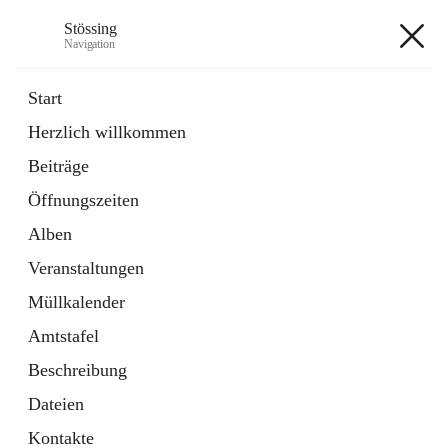
Stössing
Navigation
Stössing
Start
Herzlich willkommen
öffnet
Erhebungsblatt Trinkwasser
Beiträge
in
Datei
neuem
Öffnungszeiten
Tab
öffnet
Kindergarten
in
Ordner
Alben
neuem
Tab
Veranstaltungen
+9
Müllkalender
Amtstafel
Beschreibung
Dateien
Hauptadresse
Kontakte