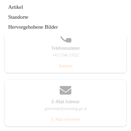
Stössing 7, 3073 Stössing, AUT
Artikel
Auf Karte ansehen
Standorte
Hervorgehobene Bilder
Telefonnummer
+43 2744 53522
Anrufen
E-Mail Adresse
gemeinde@stoessing.gv.at
E-Mail schreiben