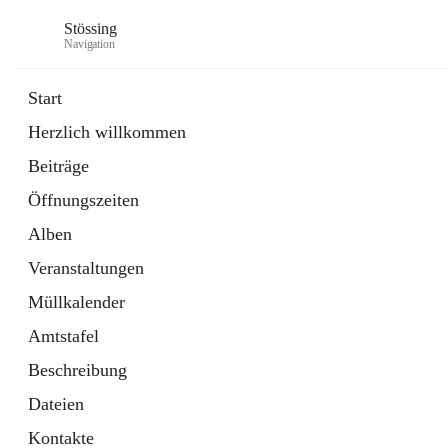
Stössing
Navigation
Start
Herzlich willkommen
öffnet
Erhebungsblatt Trinkwasser
Beiträge
in
Datei
neuem
Öffnungszeiten
Tab
öffnet
Kindergarten
in
Ordner
Alben
neuem
Tab
Veranstaltungen
Müllkalender
Amtstafel
Beschreibung
Dateien
Kontakte