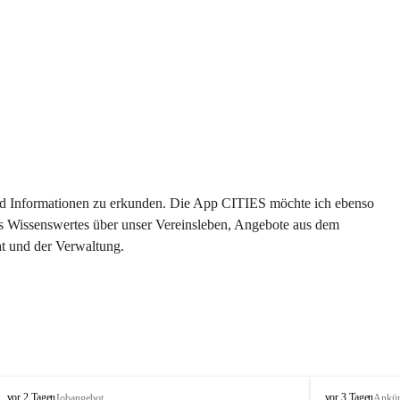
 und Informationen zu erkunden. Die App CITIES möchte ich ebenso 
es Wissenswertes über unser Vereinsleben, Angebote aus dem 
t und der Verwaltung. 
S
S
vor 2 Tagen
vor 3 Tagen
Jobangebot
Ankü