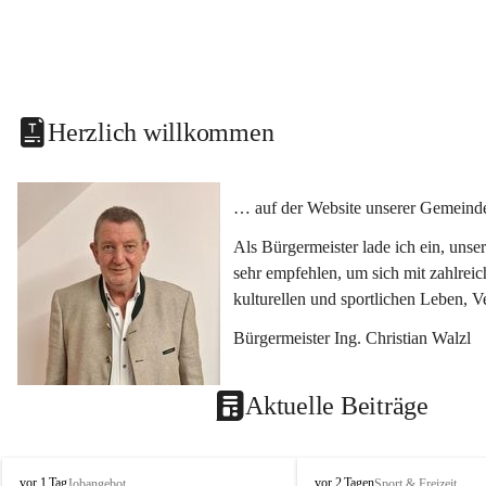
Herzlich willkommen
… auf der Website unserer Gemeinde
Als Bürgermeister lade ich ein, uns
sehr empfehlen, um sich mit zahlrei
kulturellen und sportlichen Leben, 
Bürgermeister Ing. Christian Walzl
Aktuelle Beiträge
S
S
vor 1 Tag
vor 2 Tagen
Jobangebot
Sport & Freizeit