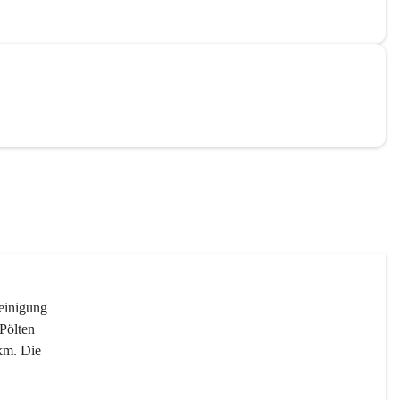
reinigung 
Pölten 
km. Die 