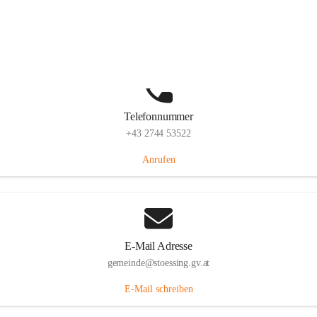
Stössing 7, 3073 Stössing, AUT
Auf Karte ansehen
Telefonnummer
+43 2744 53522
Anrufen
E-Mail Adresse
gemeinde@stoessing.gv.at
E-Mail schreiben