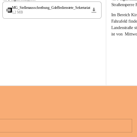
t
t
Straßensperre 
MG_Stellenausschreibung_GdeBedienstete_Sekretariat
ö
ö
1,2 MB
Im Bereich Kir
s
s
s
s
Fahrafeld finde
i
i
Landesstraße s
n
n
ist von  
Mittwo
g
g
22.08.2026 ges