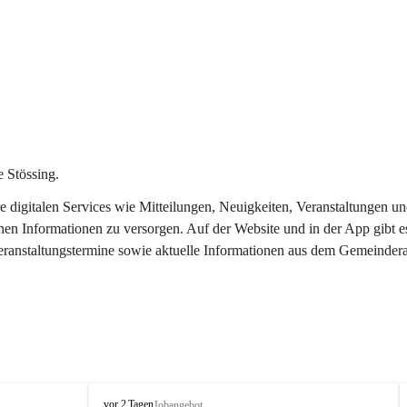
 Stössing.
ere digitalen Services wie Mitteilungen, Neuigkeiten, Veranstaltungen
chen Informationen zu versorgen. Auf der Website und in der App gibt 
Veranstaltungstermine sowie aktuelle Informationen aus dem Gemeindera
S
vor 2 Tagen
Jobangebot