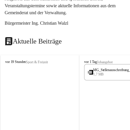
Veranstaltungstermine sowie aktuelle Informationen aus dem 
Gemeinderat und der Verwaltung. 
Bürgermeister Ing. Christian Walzl
Aktuelle Beiträge
S
S
vor 19 Stunden
vor 1 Tag
Sport & Freizeit
Jobangebot
t
t
MG_Stellenausschreibung
ö
ö
1,7 MB
s
s
s
s
i
i
n
n
g
g