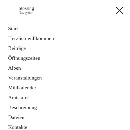
Stössing
Navigation
Stössing
Start
Herzlich willkommen
öffnet
Erhebungsblatt Trinkwasser
Beiträge
in
Datei
neuem
Öffnungszeiten
Tab
öffnet
Kindergarten
in
Ordner
Alben
neuem
Tab
Veranstaltungen
+9
Müllkalender
Amtstafel
Beschreibung
Dateien
Hauptadresse
Kontakte