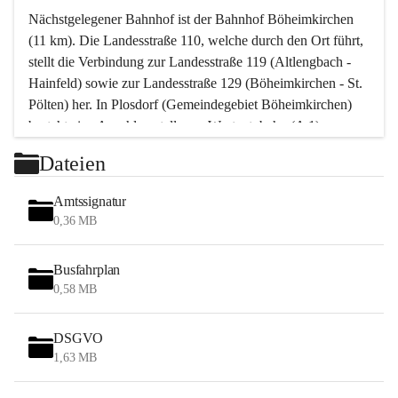
Nächstgelegener Bahnhof ist der Bahnhof Böheimkirchen 
(11 km). Die Landesstraße 110, welche durch den Ort führt, 
stellt die Verbindung zur Landesstraße 119 (Altlengbach - 
Hainfeld) sowie zur Landesstraße 129 (Böheimkirchen - St. 
Pölten) her. In Plosdorf (Gemeindegebiet Böheimkirchen) 
besteht eine Anschlussstelle zur Westautobahn (A 1).
Mit einem PKW ist St. Pölten in ca. 30 Minuten erreichbar, 
Dateien
Wien erreicht man in ca. 45 Minuten.
Stössing zählt noch zum Naherholungsraum Wien sowie 
Amtssignatur
zum Naherholungsraum St. Pölten. Viele Bauernhöfe hatten 
0,36 MB
„ihre Wiener“. Seit 1960 bauten viele Wiener 
Wochenendhäuser im Gemeindegebiet. Wegen des 
Busfahrplan
waldreichen Jagdgebietes haben viele Jagdpächter ihre 
0,58 MB
Jagdgäste.
DSGVO
Das Wandern ist aus touristischer Sicht die bedeutendste 
1,63 MB
Tätigkeit. Das hügelige Gebiet mit Wanderwegen durch 
Wiesen, Wälder und Obstkulturen lädt dazu ein. Gefördert 