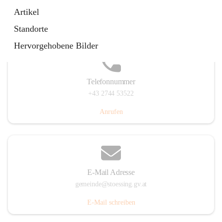
Stössing 7, 3073 Stössing, AUT
Artikel
Auf Karte ansehen
Standorte
Hervorgehobene Bilder
Telefonnummer
+43 2744 53522
Anrufen
E-Mail Adresse
gemeinde@stoessing.gv.at
E-Mail schreiben