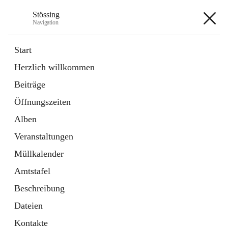
Stössing
Navigation
Stössing
Start
Herzlich willkommen
öffnet
Erhebungsblatt Trinkwasser
Beiträge
in
Datei
neuem
Öffnungszeiten
Tab
öffnet
Kindergarten
in
Ordner
Alben
neuem
Tab
Veranstaltungen
+9
Müllkalender
Amtstafel
Beschreibung
Dateien
Hauptadresse
Kontakte