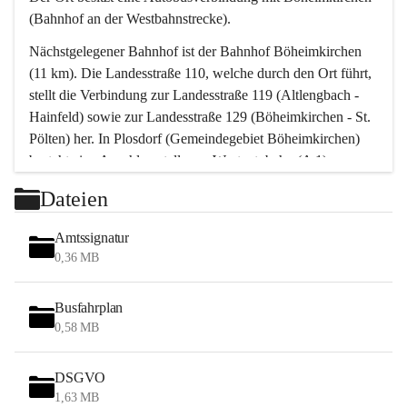
(Bahnhof an der Westbahnstrecke).
Nächstgelegener Bahnhof ist der Bahnhof Böheimkirchen 
(11 km). Die Landesstraße 110, welche durch den Ort führt, 
stellt die Verbindung zur Landesstraße 119 (Altlengbach - 
Hainfeld) sowie zur Landesstraße 129 (Böheimkirchen - St. 
Pölten) her. In Plosdorf (Gemeindegebiet Böheimkirchen) 
besteht eine Anschlussstelle zur Westautobahn (A 1).
Mit einem PKW ist St. Pölten in ca. 30 Minuten erreichbar, 
Dateien
Wien erreicht man in ca. 45 Minuten.
Stössing zählt noch zum Naherholungsraum Wien sowie 
Amtssignatur
zum Naherholungsraum St. Pölten. Viele Bauernhöfe hatten 
0,36 MB
„ihre Wiener“. Seit 1960 bauten viele Wiener 
Wochenendhäuser im Gemeindegebiet. Wegen des 
Busfahrplan
waldreichen Jagdgebietes haben viele Jagdpächter ihre 
0,58 MB
Jagdgäste.
DSGVO
Das Wandern ist aus touristischer Sicht die bedeutendste 
1,63 MB
Tätigkeit. Das hügelige Gebiet mit Wanderwegen durch 