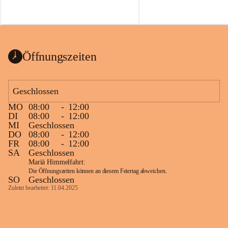
Voraussetzungen für einen erfolgreichen 
Start ins Jahr. Beim Heckentag 2026 
können ab 1. September wieder heimische 
Sträucher, Bäume und Heckenpakete aus 
regionalem Saatgut bestellt werden, die 
Öffnungszeiten
Vielfalt in Gärten bringen und zugleich 
wertvolle Lebensräume für Bestäuber 
schaffen.
Geschlossen
Wie wichtig Hecken sind zeigt das 
österreichweite Forschungsprojekt 
MO
08:00
-
12:00
DI
08:00
-
12:00
„Heckenleben“ des Vereins Regionale 
MI
Geschlossen
Gehölzvermehrung. Die Untersuchungen 
DO
08:00
-
12:00
machen deutlich, dass Bestäuber auf ein 
FR
08:00
-
12:00
möglichst durchgehendes 
SA
Geschlossen
Nahrungsangebot angewiesen sind. 
Mariä Himmelfahrt:
Heimische Hecken können 
Die Öffnungszeiten können an diesem Feiertag abweichen.
SO
Geschlossen
Versorgungslücken schließen, weil 
Zuletzt bearbeitet: 11.04.2025
unterschiedliche Gehölzarten zu 
verschiedenen Zeitpunkten blühen und 
sich im Jahresverlauf ergänzen.