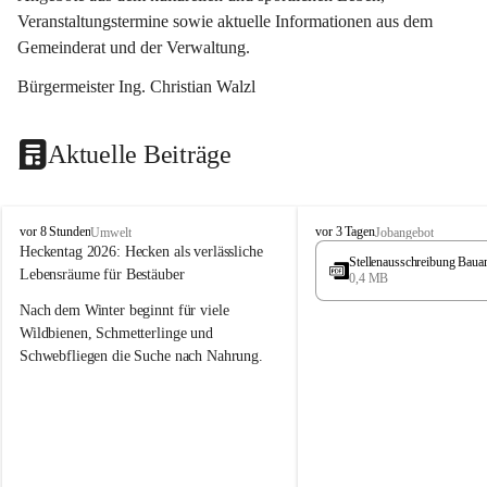
Veranstaltungstermine sowie aktuelle Informationen aus dem 
Gemeinderat und der Verwaltung. 
Bürgermeister Ing. Christian Walzl
Aktuelle Beiträge
S
S
vor 8 Stunden
vor 3 Tagen
Umwelt
Jobangebot
t
t
Heckentag 2026: Hecken als verlässliche 
Stellenausschreibung Baua
ö
ö
Lebensräume für Bestäuber
0,4 MB
s
s
s
s
Nach dem Winter beginnt für viele 
i
i
Wildbienen, Schmetterlinge und 
n
n
Schwebfliegen die Suche nach Nahrung. 
g
g
Gerade in dieser Zeit, wenn erst wenige 
Pflanzen blühen, sind heimische Hecken 
von besonderer Bedeutung. Mit ihren 
frühen Blüten liefern sie wertvollen Pollen 
und Nektar und schaffen damit wichtige 