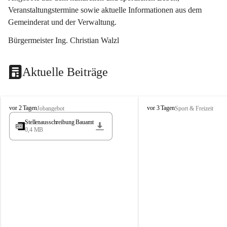
Veranstaltungstermine sowie aktuelle Informationen aus dem 
Gemeinderat und der Verwaltung. 
Bürgermeister Ing. Christian Walzl
Aktuelle Beiträge
S
S
vor 2 Tagen
vor 3 Tagen
Jobangebot
Sport & Freizeit
t
t
Stellenausschreibung Bauamt
ö
ö
0,4 MB
s
s
s
s
i
i
n
n
g
g