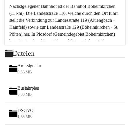
Nächstgelegener Bahnhof ist der Bahnhof Böheimkirchen 
(11 km). Die Landesstraße 110, welche durch den Ort führt, 
stellt die Verbindung zur Landesstraße 119 (Altlengbach - 
Hainfeld) sowie zur Landesstraße 129 (Böheimkirchen - St. 
Pölten) her. In Plosdorf (Gemeindegebiet Böheimkirchen) 
besteht eine Anschlussstelle zur Westautobahn (A 1).
Mit einem PKW ist St. Pölten in ca. 30 Minuten erreichbar, 
Dateien
Wien erreicht man in ca. 45 Minuten.
Stössing zählt noch zum Naherholungsraum Wien sowie 
Amtssignatur
zum Naherholungsraum St. Pölten. Viele Bauernhöfe hatten 
0,36 MB
„ihre Wiener“. Seit 1960 bauten viele Wiener 
Wochenendhäuser im Gemeindegebiet. Wegen des 
Busfahrplan
waldreichen Jagdgebietes haben viele Jagdpächter ihre 
0,58 MB
Jagdgäste.
DSGVO
Das Wandern ist aus touristischer Sicht die bedeutendste 
1,63 MB
Tätigkeit. Das hügelige Gebiet mit Wanderwegen durch 
Wiesen, Wälder und Obstkulturen lädt dazu ein. Gefördert 