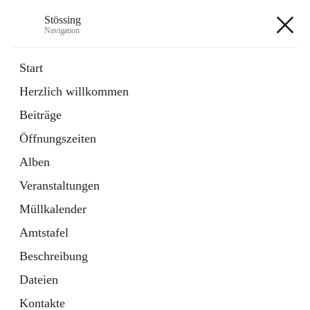
Stössing
Navigation
Stössing
Start
Herzlich willkommen
öffnet
Erhebungsblatt Trinkwasser
Beiträge
in
Datei
neuem
Öffnungszeiten
Tab
öffnet
Kindergarten
in
Ordner
Alben
neuem
Tab
Veranstaltungen
+9
Müllkalender
Amtstafel
Beschreibung
Dateien
Hauptadresse
Kontakte