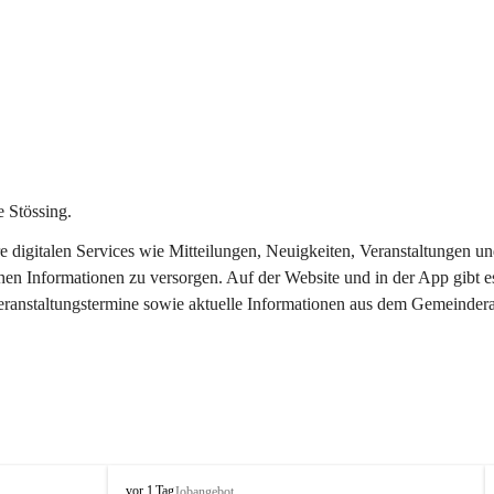
 Stössing.
ere digitalen Services wie Mitteilungen, Neuigkeiten, Veranstaltungen
chen Informationen zu versorgen. Auf der Website und in der App gibt 
Veranstaltungstermine sowie aktuelle Informationen aus dem Gemeindera
S
vor 1 Tag
Jobangebot