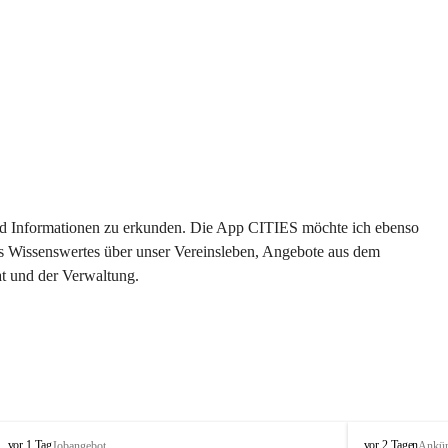
 und Informationen zu erkunden. Die App CITIES möchte ich ebenso 
es Wissenswertes über unser Vereinsleben, Angebote aus dem 
t und der Verwaltung. 
S
S
vor 1 Tag
vor 2 Tagen
Jobangebot
Ankü