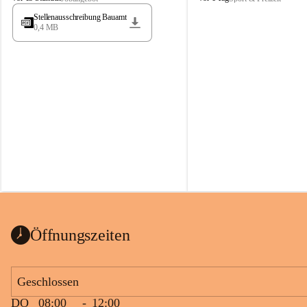
t
t
Stellenausschreibung Bauamt
ö
ö
0,4 MB
s
s
s
s
i
i
n
n
g
g
Öffnungszeiten
Geschlossen
DO
08:00
-
12:00