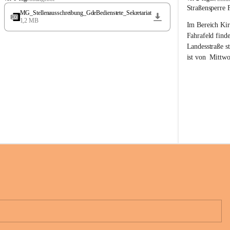
t
t
Straßensperre 
MG_Stellenausschreibung_GdeBedienstete_Sekretariat
ö
ö
1,2 MB
Im Bereich Kir
s
s
s
s
Fahrafeld finde
i
i
Landesstraße s
n
n
ist von  
Mittwo
g
g
22.08.2026 ges