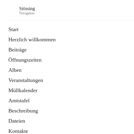
Stössing
Navigation
Start
Herzlich willkommen
öffnet
Erhebungsblatt Trinkwasser
Beiträge
in
Datei
neuem
Öffnungszeiten
Tab
öffnet
Kindergarten
in
Ordner
Alben
neuem
Tab
Veranstaltungen
Müllkalender
Amtstafel
Beschreibung
Dateien
Kontakte