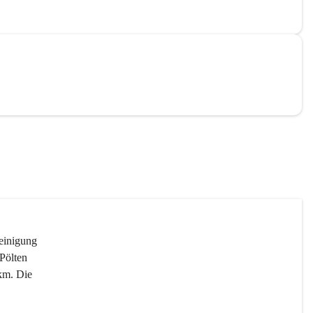
reinigung 
Pölten 
km. Die 