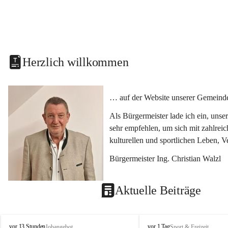
Herzlich willkommen
… auf der Website unserer Gemeinde
Als Bürgermeister lade ich ein, uns
sehr empfehlen, um sich mit zahlrei
kulturellen und sportlichen Leben, 
Bürgermeister Ing. Christian Walzl
Aktuelle Beiträge
S
S
vor 13 Stunden
vor 1 Tag
Jobangebot
Sport & Freizeit