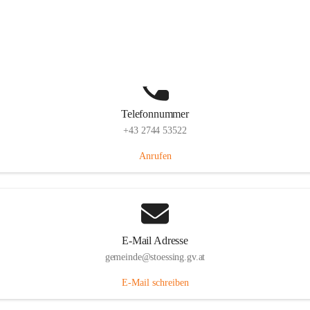
Stössing 7, 3073 Stössing, AUT
Auf Karte ansehen
Telefonnummer
+43 2744 53522
Anrufen
E-Mail Adresse
gemeinde@stoessing.gv.at
E-Mail schreiben