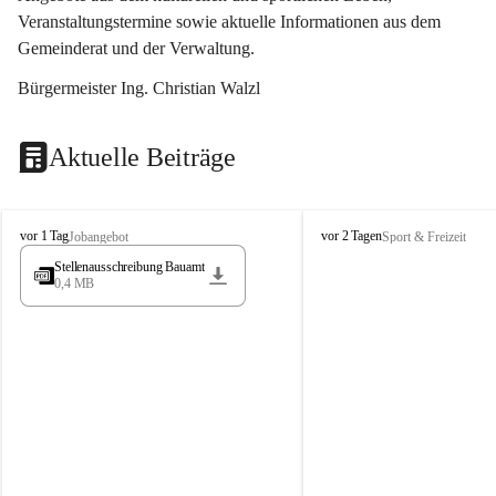
Veranstaltungstermine sowie aktuelle Informationen aus dem 
Gemeinderat und der Verwaltung. 
Bürgermeister Ing. Christian Walzl
Aktuelle Beiträge
S
S
vor 1 Tag
vor 2 Tagen
Jobangebot
Sport & Freizeit
t
t
Stellenausschreibung Bauamt
ö
ö
0,4 MB
s
s
s
s
i
i
n
n
g
g