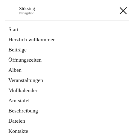
Stössing
Navigation
Stössing
Start
Herzlich willkommen
öffnet
Erhebungsblatt Trinkwasser
Beiträge
in
Datei
neuem
Öffnungszeiten
Tab
öffnet
Kindergarten
in
Ordner
Alben
neuem
Tab
Veranstaltungen
+9
Müllkalender
Amtstafel
Beschreibung
Dateien
Hauptadresse
Kontakte