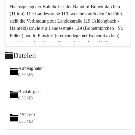
Nächstgelegener Bahnhof ist der Bahnhof Böheimkirchen 
(11 km). Die Landesstraße 110, welche durch den Ort führt, 
stellt die Verbindung zur Landesstraße 119 (Altlengbach - 
Hainfeld) sowie zur Landesstraße 129 (Böheimkirchen - St. 
Pölten) her. In Plosdorf (Gemeindegebiet Böheimkirchen) 
besteht eine Anschlussstelle zur Westautobahn (A 1).
Mit einem PKW ist St. Pölten in ca. 30 Minuten erreichbar, 
Dateien
Wien erreicht man in ca. 45 Minuten.
Stössing zählt noch zum Naherholungsraum Wien sowie 
Amtssignatur
zum Naherholungsraum St. Pölten. Viele Bauernhöfe hatten 
0,36 MB
„ihre Wiener“. Seit 1960 bauten viele Wiener 
Wochenendhäuser im Gemeindegebiet. Wegen des 
Busfahrplan
waldreichen Jagdgebietes haben viele Jagdpächter ihre 
0,58 MB
Jagdgäste.
DSGVO
Das Wandern ist aus touristischer Sicht die bedeutendste 
1,63 MB
Tätigkeit. Das hügelige Gebiet mit Wanderwegen durch 
Wiesen, Wälder und Obstkulturen lädt dazu ein. Gefördert 