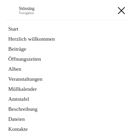
Stössing
Navigation
Stössing
Start
Herzlich willkommen
öffnet
Erhebungsblatt Trinkwasser
Beiträge
in
Datei
neuem
Öffnungszeiten
Tab
öffnet
Kindergarten
in
Ordner
Alben
neuem
Tab
Veranstaltungen
+9
Müllkalender
Amtstafel
Beschreibung
Dateien
Hauptadresse
Kontakte