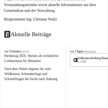
Veranstaltungstermine sowie aktuelle Informationen aus dem 
Gemeinderat und der Verwaltung. 
Bürgermeister Ing. Christian Walzl
Aktuelle Beiträge
S
S
vor 5 Stunden
vor 3 Tagen
Umwelt
Jobangebot
t
t
Heckentag 2026: Hecken als verlässliche 
Stellenausschreibung Baua
ö
ö
Lebensräume für Bestäuber
0,4 MB
s
s
s
s
Nach dem Winter beginnt für viele 
i
i
Wildbienen, Schmetterlinge und 
n
n
Schwebfliegen die Suche nach Nahrung. 
g
g
Gerade in dieser Zeit, wenn erst wenige 
Pflanzen blühen, sind heimische Hecken 
von besonderer Bedeutung. Mit ihren 
frühen Blüten liefern sie wertvollen Pollen 
und Nektar und schaffen damit wichtige 