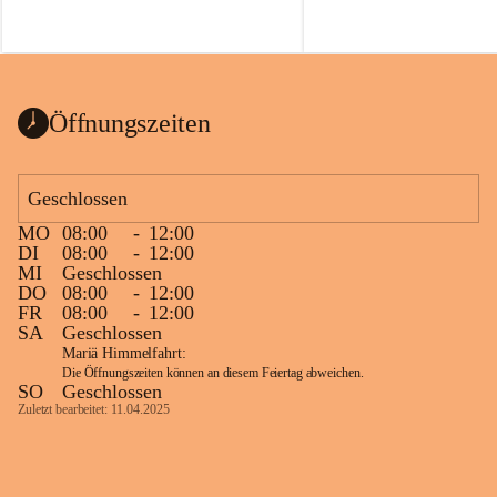
Voraussetzungen für einen erfolgreichen 
Start ins Jahr. Beim Heckentag 2026 
können ab 1. September wieder heimische 
Sträucher, Bäume und Heckenpakete aus 
regionalem Saatgut bestellt werden, die 
Öffnungszeiten
Vielfalt in Gärten bringen und zugleich 
wertvolle Lebensräume für Bestäuber 
schaffen.
Geschlossen
Wie wichtig Hecken sind zeigt das 
österreichweite Forschungsprojekt 
MO
08:00
-
12:00
DI
08:00
-
12:00
„Heckenleben“ des Vereins Regionale 
MI
Geschlossen
Gehölzvermehrung. Die Untersuchungen 
DO
08:00
-
12:00
machen deutlich, dass Bestäuber auf ein 
FR
08:00
-
12:00
möglichst durchgehendes 
SA
Geschlossen
Nahrungsangebot angewiesen sind. 
Mariä Himmelfahrt:
Heimische Hecken können 
Die Öffnungszeiten können an diesem Feiertag abweichen.
SO
Geschlossen
Versorgungslücken schließen, weil 
Zuletzt bearbeitet: 11.04.2025
unterschiedliche Gehölzarten zu 
verschiedenen Zeitpunkten blühen und 
sich im Jahresverlauf ergänzen.