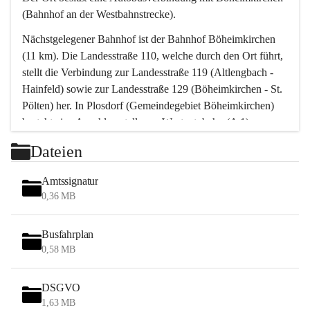
(Bahnhof an der Westbahnstrecke).
Nächstgelegener Bahnhof ist der Bahnhof Böheimkirchen 
(11 km). Die Landesstraße 110, welche durch den Ort führt, 
stellt die Verbindung zur Landesstraße 119 (Altlengbach - 
Hainfeld) sowie zur Landesstraße 129 (Böheimkirchen - St. 
Pölten) her. In Plosdorf (Gemeindegebiet Böheimkirchen) 
besteht eine Anschlussstelle zur Westautobahn (A 1).
Mit einem PKW ist St. Pölten in ca. 30 Minuten erreichbar, 
Dateien
Wien erreicht man in ca. 45 Minuten.
Stössing zählt noch zum Naherholungsraum Wien sowie 
Amtssignatur
zum Naherholungsraum St. Pölten. Viele Bauernhöfe hatten 
0,36 MB
„ihre Wiener“. Seit 1960 bauten viele Wiener 
Wochenendhäuser im Gemeindegebiet. Wegen des 
Busfahrplan
waldreichen Jagdgebietes haben viele Jagdpächter ihre 
0,58 MB
Jagdgäste.
DSGVO
Das Wandern ist aus touristischer Sicht die bedeutendste 
1,63 MB
Tätigkeit. Das hügelige Gebiet mit Wanderwegen durch 