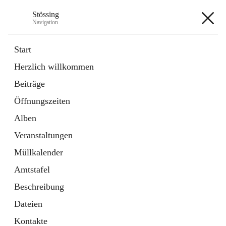
Stössing
Navigation
Stössing
Start
Herzlich willkommen
öffnet
Erhebungsblatt Trinkwasser
Beiträge
in
Datei
neuem
Öffnungszeiten
Tab
öffnet
Kindergarten
in
Ordner
Alben
neuem
Tab
Veranstaltungen
+9
Müllkalender
Amtstafel
Beschreibung
Dateien
Hauptadresse
Kontakte