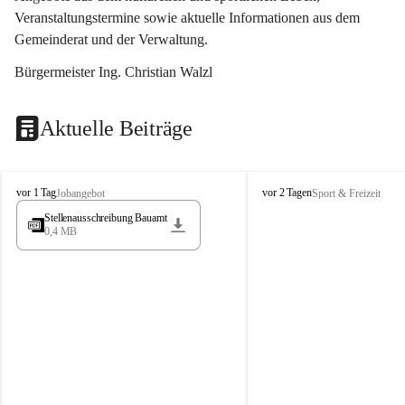
Veranstaltungstermine sowie aktuelle Informationen aus dem 
Gemeinderat und der Verwaltung. 
Bürgermeister Ing. Christian Walzl
Aktuelle Beiträge
S
S
vor 1 Tag
vor 2 Tagen
Jobangebot
Sport & Freizeit
t
t
Stellenausschreibung Bauamt
ö
ö
0,4 MB
s
s
s
s
i
i
n
n
g
g