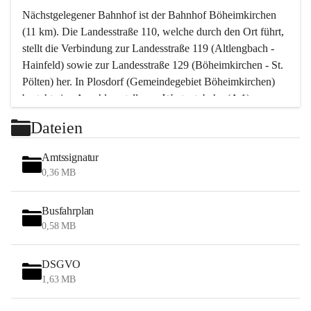
Nächstgelegener Bahnhof ist der Bahnhof Böheimkirchen 
(11 km). Die Landesstraße 110, welche durch den Ort führt, 
stellt die Verbindung zur Landesstraße 119 (Altlengbach - 
Hainfeld) sowie zur Landesstraße 129 (Böheimkirchen - St. 
Pölten) her. In Plosdorf (Gemeindegebiet Böheimkirchen) 
besteht eine Anschlussstelle zur Westautobahn (A 1).
Mit einem PKW ist St. Pölten in ca. 30 Minuten erreichbar, 
Dateien
Wien erreicht man in ca. 45 Minuten.
Stössing zählt noch zum Naherholungsraum Wien sowie 
Amtssignatur
zum Naherholungsraum St. Pölten. Viele Bauernhöfe hatten 
0,36 MB
„ihre Wiener“. Seit 1960 bauten viele Wiener 
Wochenendhäuser im Gemeindegebiet. Wegen des 
Busfahrplan
waldreichen Jagdgebietes haben viele Jagdpächter ihre 
0,58 MB
Jagdgäste.
DSGVO
Das Wandern ist aus touristischer Sicht die bedeutendste 
1,63 MB
Tätigkeit. Das hügelige Gebiet mit Wanderwegen durch 
Wiesen, Wälder und Obstkulturen lädt dazu ein. Gefördert 