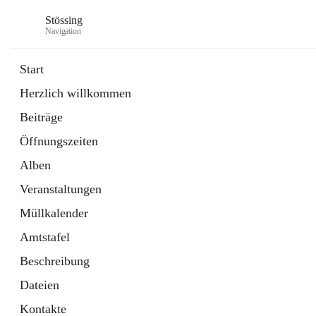
Stössing
Navigation
Start
Herzlich willkommen
öffnet
Erhebungsblatt Trinkwasser
Beiträge
in
Datei
neuem
Öffnungszeiten
Tab
öffnet
Kindergarten
in
Ordner
Alben
neuem
Tab
Veranstaltungen
Müllkalender
Amtstafel
Beschreibung
Dateien
Kontakte