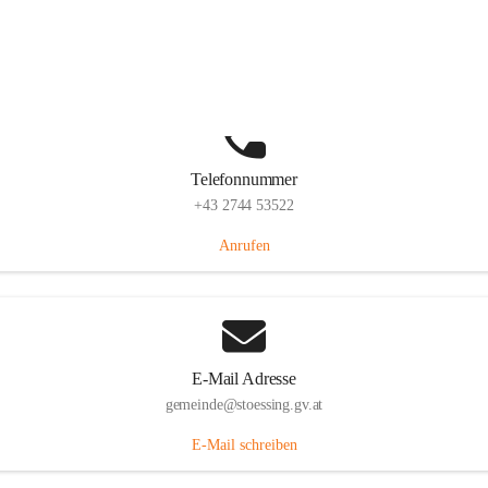
Stössing 7, 3073 Stössing, AUT
Auf Karte ansehen
Telefonnummer
+43 2744 53522
Anrufen
E-Mail Adresse
gemeinde@stoessing.gv.at
E-Mail schreiben