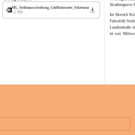
t
t
Straßensperre 
MG_Stellenausschreibung_GdeBedienstete_Sekretariat
ö
ö
1,2 MB
Im Bereich Kir
s
s
s
s
Fahrafeld finde
i
i
Landesstraße s
n
n
ist von  
Mittwo
g
g
22.08.2026 ges