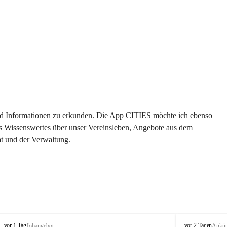
 und Informationen zu erkunden. Die App CITIES möchte ich ebenso 
es Wissenswertes über unser Vereinsleben, Angebote aus dem 
t und der Verwaltung. 
S
S
vor 1 Tag
vor 2 Tagen
Jobangebot
Ankü