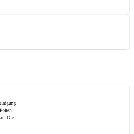
reinigung 
Pölten 
km. Die 