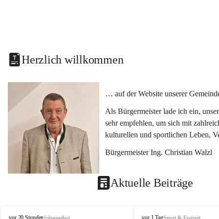
Herzlich willkommen
… auf der Website unserer Gemeinde
Als Bürgermeister lade ich ein, uns
sehr empfehlen, um sich mit zahlrei
kulturellen und sportlichen Leben, 
Bürgermeister Ing. Christian Walzl
Aktuelle Beiträge
S
S
vor 20 Stunden
vor 1 Tag
Jobangebot
Sport & Freizeit