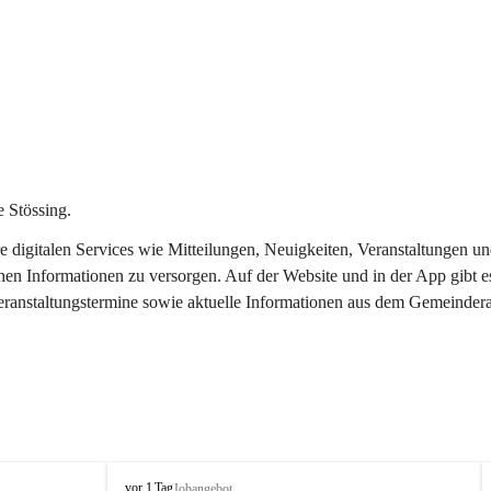
 Stössing.
ere digitalen Services wie Mitteilungen, Neuigkeiten, Veranstaltungen
chen Informationen zu versorgen. Auf der Website und in der App gibt 
Veranstaltungstermine sowie aktuelle Informationen aus dem Gemeindera
S
vor 1 Tag
Jobangebot