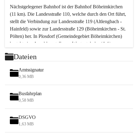
Nächstgelegener Bahnhof ist der Bahnhof Böheimkirchen 
(11 km). Die Landesstraße 110, welche durch den Ort führt, 
stellt die Verbindung zur Landesstraße 119 (Altlengbach - 
Hainfeld) sowie zur Landesstraße 129 (Böheimkirchen - St. 
Pölten) her. In Plosdorf (Gemeindegebiet Böheimkirchen) 
besteht eine Anschlussstelle zur Westautobahn (A 1).
Mit einem PKW ist St. Pölten in ca. 30 Minuten erreichbar, 
Dateien
Wien erreicht man in ca. 45 Minuten.
Stössing zählt noch zum Naherholungsraum Wien sowie 
Amtssignatur
zum Naherholungsraum St. Pölten. Viele Bauernhöfe hatten 
0,36 MB
„ihre Wiener“. Seit 1960 bauten viele Wiener 
Wochenendhäuser im Gemeindegebiet. Wegen des 
Busfahrplan
waldreichen Jagdgebietes haben viele Jagdpächter ihre 
0,58 MB
Jagdgäste.
DSGVO
Das Wandern ist aus touristischer Sicht die bedeutendste 
1,63 MB
Tätigkeit. Das hügelige Gebiet mit Wanderwegen durch 
Wiesen, Wälder und Obstkulturen lädt dazu ein. Gefördert 