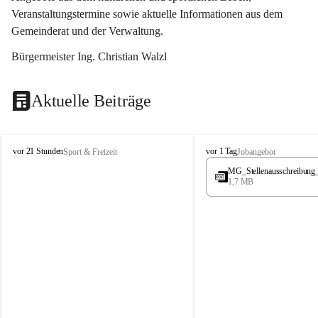
Veranstaltungstermine sowie aktuelle Informationen aus dem 
Gemeinderat und der Verwaltung. 
Bürgermeister Ing. Christian Walzl
Aktuelle Beiträge
S
S
vor 21 Stunden
vor 1 Tag
Sport & Freizeit
Jobangebot
t
t
MG_Stellenausschreibung
ö
ö
1,7 MB
s
s
s
s
i
i
n
n
g
g