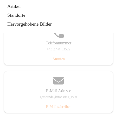
Stössing 7, 3073 Stössing, AUT
Artikel
Auf Karte ansehen
Standorte
Hervorgehobene Bilder
Telefonnummer
+43 2744 53522
Anrufen
E-Mail Adresse
gemeinde@stoessing.gv.at
E-Mail schreiben