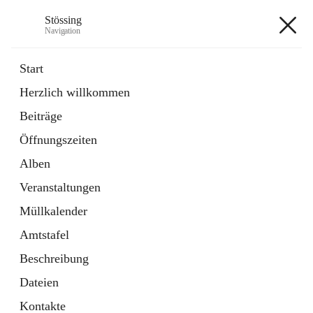
Stössing
Navigation
Stössing
Start
Herzlich willkommen
öffnet
Erhebungsblatt Trinkwasser
Beiträge
in
Datei
neuem
Öffnungszeiten
Tab
öffnet
Kindergarten
in
Ordner
Alben
neuem
Tab
Veranstaltungen
+9
Müllkalender
Amtstafel
Beschreibung
Dateien
Hauptadresse
Kontakte