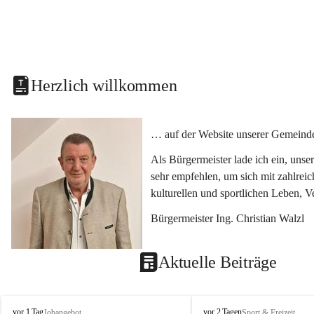
Herzlich willkommen
… auf der Website unserer Gemeinde
Als Bürgermeister lade ich ein, uns
sehr empfehlen, um sich mit zahlrei
kulturellen und sportlichen Leben, 
Bürgermeister Ing. Christian Walzl
Aktuelle Beiträge
S
S
vor 1 Tag
vor 2 Tagen
Jobangebot
Sport & Freizeit