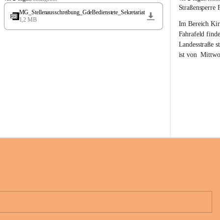
t
t
Straßensperre 
MG_Stellenausschreibung_GdeBedienstete_Sekretariat
ö
ö
1,2 MB
Im Bereich Kir
s
s
s
s
Fahrafeld finde
i
i
Landesstraße s
n
n
ist von  
Mittwo
g
g
22.08.2026 ges