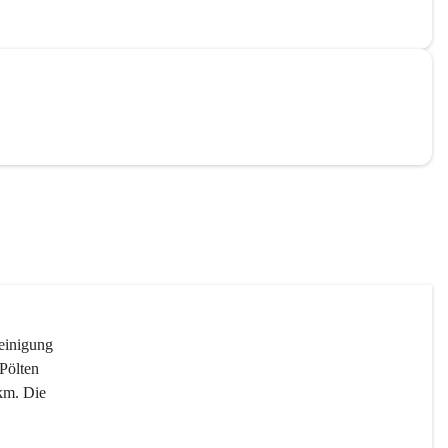
reinigung 
Pölten 
km. Die 