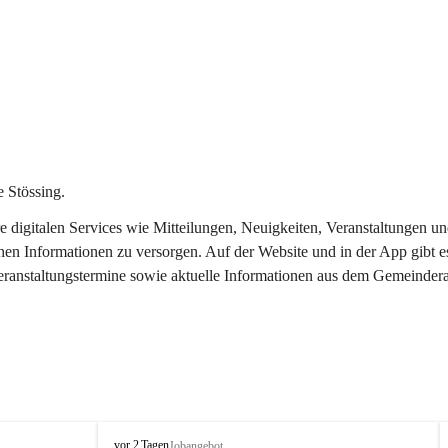
 Stössing.
ere digitalen Services wie Mitteilungen, Neuigkeiten, Veranstaltungen
chen Informationen zu versorgen. Auf der Website und in der App gibt 
Veranstaltungstermine sowie aktuelle Informationen aus dem Gemeindera
S
vor 2 Tagen
Jobangebot