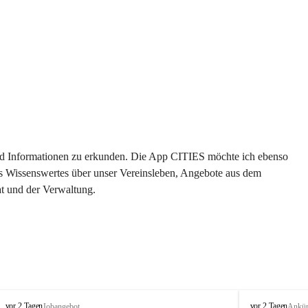
 und Informationen zu erkunden. Die App CITIES möchte ich ebenso 
es Wissenswertes über unser Vereinsleben, Angebote aus dem 
t und der Verwaltung. 
S
S
vor 2 Tagen
vor 2 Tagen
Jobangebot
Ankü