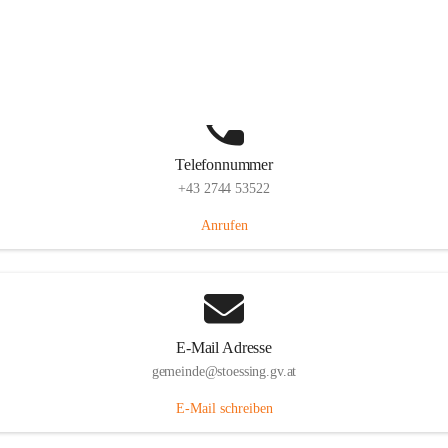
Stössing 7, 3073 Stössing, AUT
Auf Karte ansehen
Telefonnummer
+43 2744 53522
Anrufen
E-Mail Adresse
gemeinde@stoessing.gv.at
E-Mail schreiben