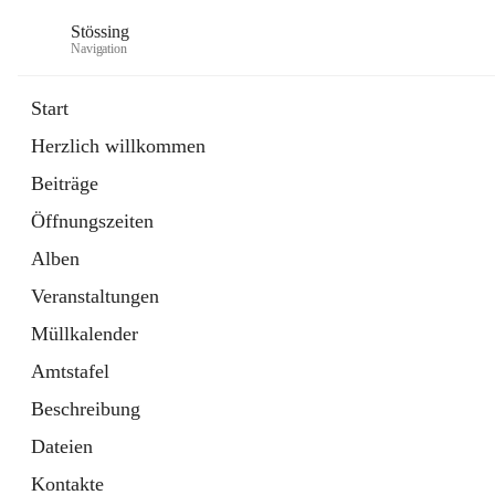
Stössing
Navigation
Start
Herzlich willkommen
öffnet
Erhebungsblatt Trinkwasser
Beiträge
in
Datei
neuem
Öffnungszeiten
Tab
öffnet
Kindergarten
in
Ordner
Alben
neuem
Tab
Veranstaltungen
Müllkalender
Amtstafel
Beschreibung
Dateien
Kontakte