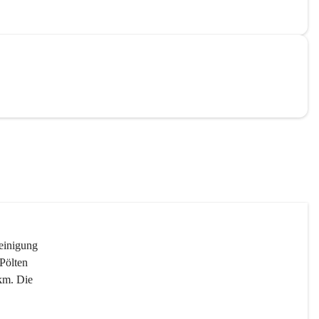
reinigung 
Pölten 
km. Die 