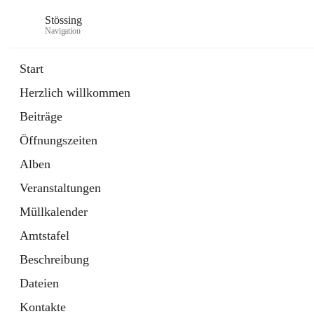
Stössing
Navigation
Start
Herzlich willkommen
öffnet
Erhebungsblatt Trinkwasser
Beiträge
in
Datei
neuem
Öffnungszeiten
Tab
öffnet
Kindergarten
in
Ordner
Alben
neuem
Tab
Veranstaltungen
Müllkalender
Amtstafel
Beschreibung
Dateien
Kontakte