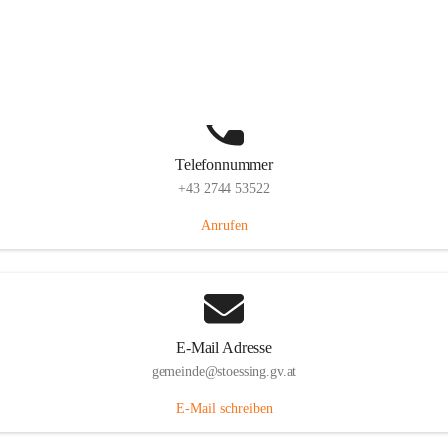
Stössing 7, 3073 Stössing, AUT
Auf Karte ansehen
Telefonnummer
+43 2744 53522
Anrufen
E-Mail Adresse
gemeinde@stoessing.gv.at
E-Mail schreiben