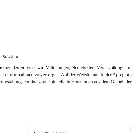
 Stössing.
ere digitalen Services wie Mitteilungen, Neuigkeiten, Veranstaltungen
chen Informationen zu versorgen. Auf der Website und in der App gibt 
Veranstaltungstermine sowie aktuelle Informationen aus dem Gemeindera
S
vor 3 Tagen
Jobangebot