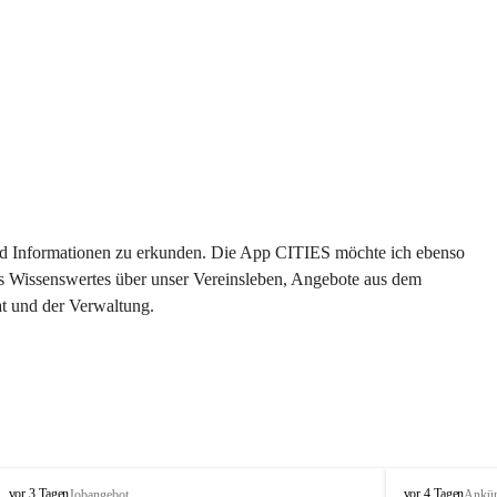
 und Informationen zu erkunden. Die App CITIES möchte ich ebenso 
es Wissenswertes über unser Vereinsleben, Angebote aus dem 
t und der Verwaltung. 
S
S
vor 3 Tagen
vor 4 Tagen
Jobangebot
Ankü