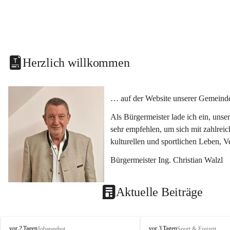
Herzlich willkommen
… auf der Website unserer Gemeinde
Als Bürgermeister lade ich ein, uns
sehr empfehlen, um sich mit zahlrei
kulturellen und sportlichen Leben, 
Bürgermeister Ing. Christian Walzl
Aktuelle Beiträge
S
S
vor 2 Tagen
vor 3 Tagen
Jobangebot
Sport & Freizeit