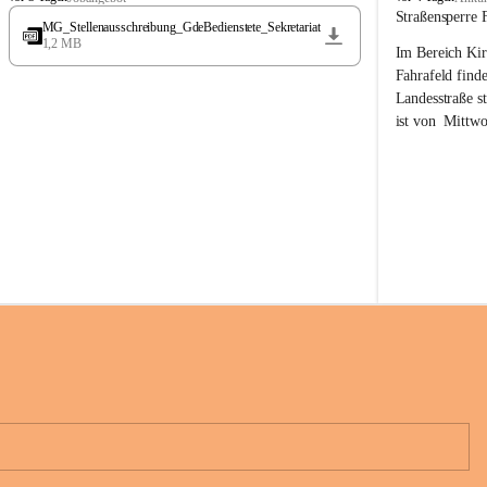
t
t
Straßensperre 
MG_Stellenausschreibung_GdeBedienstete_Sekretariat
ö
ö
1,2 MB
Im Bereich Kir
s
s
s
s
Fahrafeld finde
i
i
Landesstraße s
n
n
ist von  
Mittwo
g
g
22.08.2026 ges