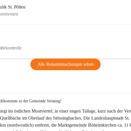
rk St. Pölten
Forstwesen
ttekontrolle
Alle Bekanntmachungen sehen
willkommen in der Gemeinde Stössing!
liegt im östlichen Mostviertel, in einer engen Tallage, kurz nach der Ve
Quellbäche im Oberlauf des Stössingbaches. Die Landeshauptstadt St. 
5 km (nordwestlich) entfernt, die Marktgemeinde Böheimkirchen ca. 11 