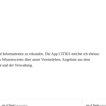
 und Informationen zu erkunden. Die App CITIES möchte ich ebenso 
es Wissenswertes über unser Vereinsleben, Angebote aus dem 
t und der Verwaltung. 
S
S
vor 4 Tagen
vor 4 Tagen
Jobangebot
Ankü