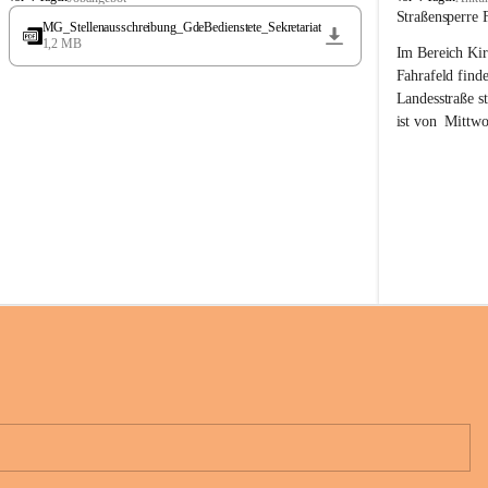
t
t
Straßensperre 
MG_Stellenausschreibung_GdeBedienstete_Sekretariat
ö
ö
1,2 MB
Im Bereich Kir
s
s
s
s
Fahrafeld finde
i
i
Landesstraße s
n
n
ist von  
Mittwo
g
g
22.08.2026 ges