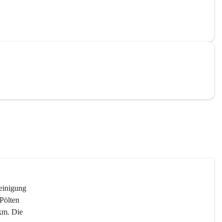
reinigung 
Pölten 
km. Die 