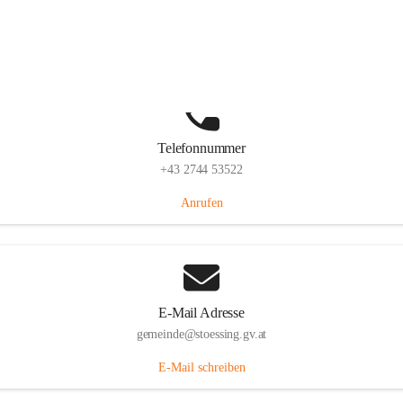
Stössing 7, 3073 Stössing, AUT
Auf Karte ansehen
Telefonnummer
+43 2744 53522
Anrufen
E-Mail Adresse
gemeinde@stoessing.gv.at
E-Mail schreiben