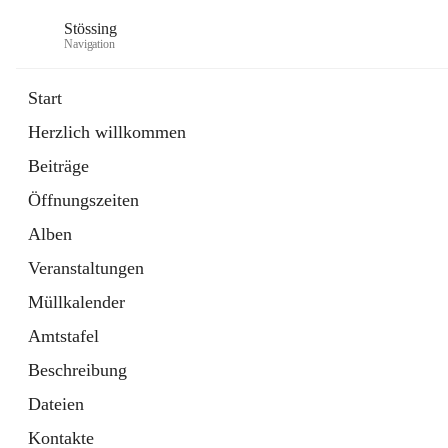
Stössing
Navigation
Start
Herzlich willkommen
öffnet
Erhebungsblatt Trinkwasser
Beiträge
in
Datei
neuem
Öffnungszeiten
Tab
öffnet
Kindergarten
in
Ordner
Alben
neuem
Tab
Veranstaltungen
Müllkalender
Amtstafel
Beschreibung
Dateien
Kontakte