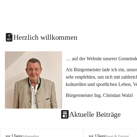
Herzlich willkommen
… auf der Website unserer Gemeinde
Als Bürgermeister lade ich ein, uns
sehr empfehlen, um sich mit zahlrei
kulturellen und sportlichen Leben, 
Bürgermeister Ing. Christian Walzl
Aktuelle Beiträge
S
S
vor 3 Tagen
vor 3 Tagen
Jobangebot
Sport & Freizeit