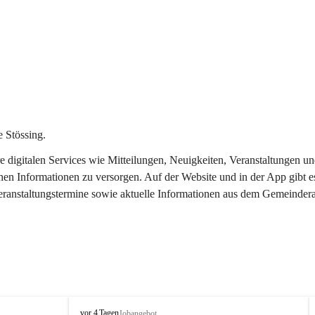
 Stössing.
ere digitalen Services wie Mitteilungen, Neuigkeiten, Veranstaltungen
chen Informationen zu versorgen. Auf der Website und in der App gibt 
Veranstaltungstermine sowie aktuelle Informationen aus dem Gemeindera
S
vor 4 Tagen
Jobangebot