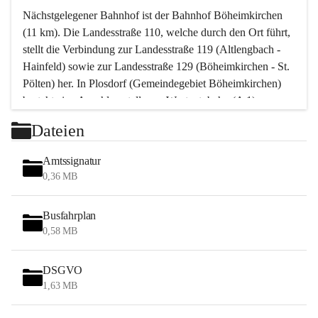
Nächstgelegener Bahnhof ist der Bahnhof Böheimkirchen 
(11 km). Die Landesstraße 110, welche durch den Ort führt, 
stellt die Verbindung zur Landesstraße 119 (Altlengbach - 
Hainfeld) sowie zur Landesstraße 129 (Böheimkirchen - St. 
Pölten) her. In Plosdorf (Gemeindegebiet Böheimkirchen) 
besteht eine Anschlussstelle zur Westautobahn (A 1).
Mit einem PKW ist St. Pölten in ca. 30 Minuten erreichbar, 
Dateien
Wien erreicht man in ca. 45 Minuten.
Stössing zählt noch zum Naherholungsraum Wien sowie 
Amtssignatur
zum Naherholungsraum St. Pölten. Viele Bauernhöfe hatten 
0,36 MB
„ihre Wiener“. Seit 1960 bauten viele Wiener 
Wochenendhäuser im Gemeindegebiet. Wegen des 
Busfahrplan
waldreichen Jagdgebietes haben viele Jagdpächter ihre 
0,58 MB
Jagdgäste.
DSGVO
Das Wandern ist aus touristischer Sicht die bedeutendste 
1,63 MB
Tätigkeit. Das hügelige Gebiet mit Wanderwegen durch 
Wiesen, Wälder und Obstkulturen lädt dazu ein. Gefördert 