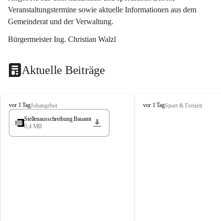
Veranstaltungstermine sowie aktuelle Informationen aus dem 
Gemeinderat und der Verwaltung. 
Bürgermeister Ing. Christian Walzl
Aktuelle Beiträge
S
S
vor 1 Tag
vor 1 Tag
Jobangebot
Sport & Freizeit
t
t
Stellenausschreibung Bauamt
ö
ö
0,4 MB
s
s
s
s
i
i
n
n
g
g