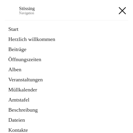
Stössing
Navigation
Stössing
Start
Herzlich willkommen
öffnet
Erhebungsblatt Trinkwasser
Beiträge
in
Datei
neuem
Öffnungszeiten
Tab
öffnet
Kindergarten
in
Ordner
Alben
neuem
Tab
Veranstaltungen
+9
Müllkalender
Amtstafel
Beschreibung
Dateien
Hauptadresse
Kontakte