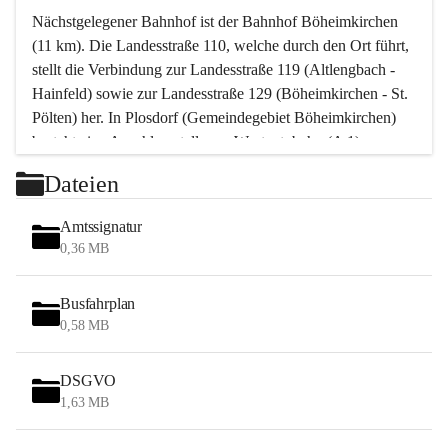
Nächstgelegener Bahnhof ist der Bahnhof Böheimkirchen 
(11 km). Die Landesstraße 110, welche durch den Ort führt, 
stellt die Verbindung zur Landesstraße 119 (Altlengbach - 
Hainfeld) sowie zur Landesstraße 129 (Böheimkirchen - St. 
Pölten) her. In Plosdorf (Gemeindegebiet Böheimkirchen) 
besteht eine Anschlussstelle zur Westautobahn (A 1).
Mit einem PKW ist St. Pölten in ca. 30 Minuten erreichbar, 
Dateien
Wien erreicht man in ca. 45 Minuten.
Stössing zählt noch zum Naherholungsraum Wien sowie 
Amtssignatur
zum Naherholungsraum St. Pölten. Viele Bauernhöfe hatten 
0,36 MB
„ihre Wiener“. Seit 1960 bauten viele Wiener 
Wochenendhäuser im Gemeindegebiet. Wegen des 
Busfahrplan
waldreichen Jagdgebietes haben viele Jagdpächter ihre 
0,58 MB
Jagdgäste.
DSGVO
Das Wandern ist aus touristischer Sicht die bedeutendste 
1,63 MB
Tätigkeit. Das hügelige Gebiet mit Wanderwegen durch 
Wiesen, Wälder und Obstkulturen lädt dazu ein. Gefördert 