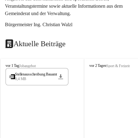
Veranstaltungstermine sowie aktuelle Informationen aus dem 
Gemeinderat und der Verwaltung. 
Bürgermeister Ing. Christian Walzl
Aktuelle Beiträge
S
S
vor 1 Tag
vor 2 Tagen
Jobangebot
Sport & Freizeit
t
t
Stellenausschreibung Bauamt
ö
ö
0,4 MB
s
s
s
s
i
i
n
n
g
g