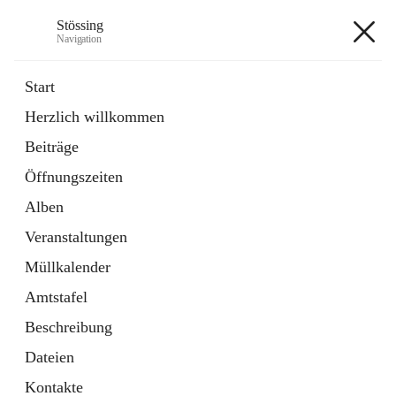
Stössing
Navigation
Stössing
Start
Herzlich willkommen
öffnet
Erhebungsblatt Trinkwasser
Beiträge
in
Datei
neuem
Öffnungszeiten
Tab
öffnet
Kindergarten
in
Ordner
Alben
neuem
Tab
Veranstaltungen
+9
Müllkalender
Amtstafel
Beschreibung
Dateien
Hauptadresse
Kontakte