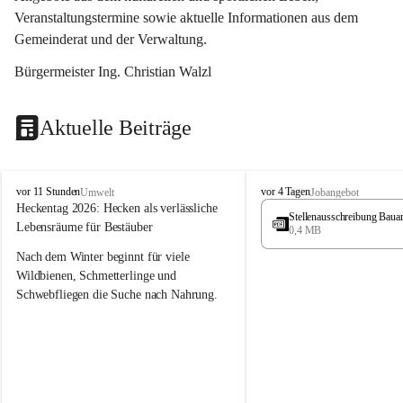
Veranstaltungstermine sowie aktuelle Informationen aus dem 
Gemeinderat und der Verwaltung. 
Bürgermeister Ing. Christian Walzl
Aktuelle Beiträge
S
S
vor 11 Stunden
vor 4 Tagen
Umwelt
Jobangebot
t
t
Heckentag 2026: Hecken als verlässliche 
Stellenausschreibung Baua
ö
ö
Lebensräume für Bestäuber
0,4 MB
s
s
s
s
Nach dem Winter beginnt für viele 
i
i
Wildbienen, Schmetterlinge und 
n
n
Schwebfliegen die Suche nach Nahrung. 
g
g
Gerade in dieser Zeit, wenn erst wenige 
Pflanzen blühen, sind heimische Hecken 
von besonderer Bedeutung. Mit ihren 
frühen Blüten liefern sie wertvollen Pollen 
und Nektar und schaffen damit wichtige 