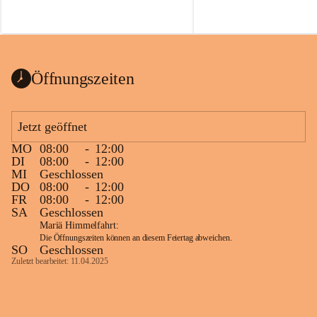
Voraussetzungen für einen erfolgreichen 
Start ins Jahr. Beim Heckentag 2026 
können ab 1. September wieder heimische 
Sträucher, Bäume und Heckenpakete aus 
regionalem Saatgut bestellt werden, die 
Öffnungszeiten
Vielfalt in Gärten bringen und zugleich 
wertvolle Lebensräume für Bestäuber 
schaffen.
Jetzt geöffnet
Wie wichtig Hecken sind zeigt das 
österreichweite Forschungsprojekt 
MO
08:00
-
12:00
DI
08:00
-
12:00
„Heckenleben“ des Vereins Regionale 
MI
Geschlossen
Gehölzvermehrung. Die Untersuchungen 
DO
08:00
-
12:00
machen deutlich, dass Bestäuber auf ein 
FR
08:00
-
12:00
möglichst durchgehendes 
SA
Geschlossen
Nahrungsangebot angewiesen sind. 
Mariä Himmelfahrt:
Heimische Hecken können 
Die Öffnungszeiten können an diesem Feiertag abweichen.
SO
Geschlossen
Versorgungslücken schließen, weil 
Zuletzt bearbeitet: 11.04.2025
unterschiedliche Gehölzarten zu 
verschiedenen Zeitpunkten blühen und 
sich im Jahresverlauf ergänzen.