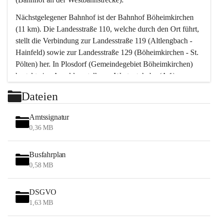
Nächstgelegener Bahnhof ist der Bahnhof Böheimkirchen 
(11 km). Die Landesstraße 110, welche durch den Ort führt, 
stellt die Verbindung zur Landesstraße 119 (Altlengbach - 
Hainfeld) sowie zur Landesstraße 129 (Böheimkirchen - St. 
Pölten) her. In Plosdorf (Gemeindegebiet Böheimkirchen) 
besteht eine Anschlussstelle zur Westautobahn (A 1).
Mit einem PKW ist St. Pölten in ca. 30 Minuten erreichbar, 
Dateien
Wien erreicht man in ca. 45 Minuten.
Stössing zählt noch zum Naherholungsraum Wien sowie 
Amtssignatur
zum Naherholungsraum St. Pölten. Viele Bauernhöfe hatten 
0,36 MB
„ihre Wiener“. Seit 1960 bauten viele Wiener 
Wochenendhäuser im Gemeindegebiet. Wegen des 
Busfahrplan
waldreichen Jagdgebietes haben viele Jagdpächter ihre 
0,58 MB
Jagdgäste.
DSGVO
Das Wandern ist aus touristischer Sicht die bedeutendste 
1,63 MB
Tätigkeit. Das hügelige Gebiet mit Wanderwegen durch 
Wiesen, Wälder und Obstkulturen lädt dazu ein. Gefördert 