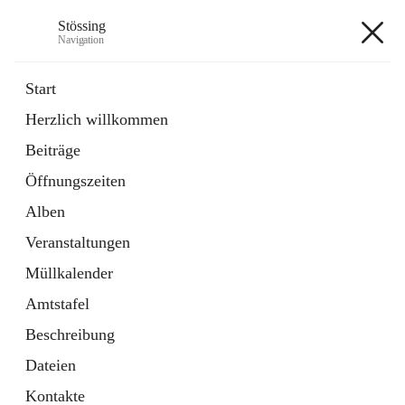
Stössing
Navigation
Stössing
Start
Herzlich willkommen
öffnet
Erhebungsblatt Trinkwasser
Beiträge
in
Datei
neuem
Öffnungszeiten
Tab
öffnet
Kindergarten
in
Ordner
Alben
neuem
Tab
Veranstaltungen
+9
Müllkalender
Amtstafel
Beschreibung
Dateien
Hauptadresse
Kontakte