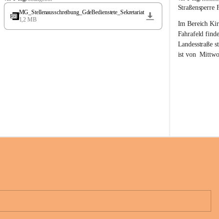
t
t
Straßensperre 
MG_Stellenausschreibung_GdeBedienstete_Sekretariat
ö
ö
1,2 MB
Im Bereich Kir
s
s
s
s
Fahrafeld finde
i
i
Landesstraße s
n
n
ist von  
Mittwo
g
g
22.08.2026 ges