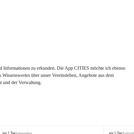
 und Informationen zu erkunden. Die App CITIES möchte ich ebenso 
es Wissenswertes über unser Vereinsleben, Angebote aus dem 
t und der Verwaltung. 
S
S
vor 1 Tag
vor 1 Tag
Jobangebot
Ankünd