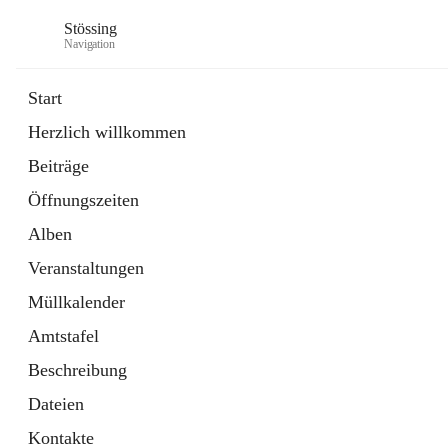
Stössing
Navigation
Start
Herzlich willkommen
öffnet
Erhebungsblatt Trinkwasser
Beiträge
in
Datei
neuem
Öffnungszeiten
Tab
öffnet
Kindergarten
in
Ordner
Alben
neuem
Tab
Veranstaltungen
Müllkalender
Amtstafel
Beschreibung
Dateien
Kontakte