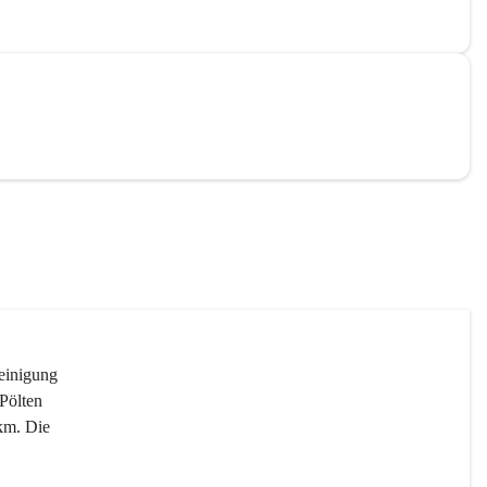
reinigung 
Pölten 
km. Die 