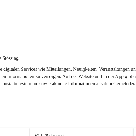
 Stössing.
ere digitalen Services wie Mitteilungen, Neuigkeiten, Veranstaltungen
chen Informationen zu versorgen. Auf der Website und in der App gibt 
Veranstaltungstermine sowie aktuelle Informationen aus dem Gemeindera
S
vor 1 Tag
Jobangebot