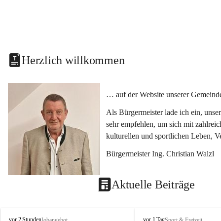
Herzlich willkommen
… auf der Website unserer Gemeinde
Als Bürgermeister lade ich ein, uns
sehr empfehlen, um sich mit zahlrei
kulturellen und sportlichen Leben, 
Bürgermeister Ing. Christian Walzl
Aktuelle Beiträge
S
S
vor 2 Stunden
vor 1 Tag
Jobangebot
Sport & Freizeit