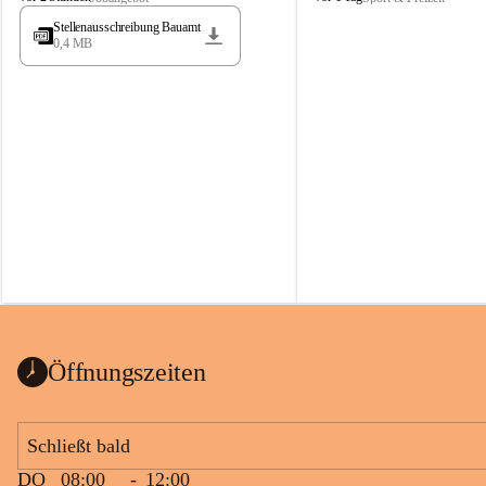
t
t
Stellenausschreibung Bauamt
ö
ö
0,4 MB
s
s
s
s
i
i
n
n
g
g
Öffnungszeiten
Schließt bald
DO
08:00
-
12:00