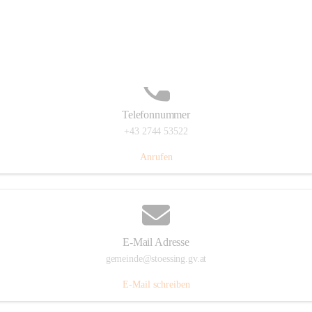
Stössing 7, 3073 Stössing, AUT
Auf Karte ansehen
Telefonnummer
+43 2744 53522
Anrufen
E-Mail Adresse
gemeinde@stoessing.gv.at
E-Mail schreiben