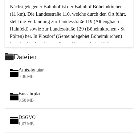
Nächstgelegener Bahnhof ist der Bahnhof Böheimkirchen 
(11 km). Die Landesstraße 110, welche durch den Ort führt, 
stellt die Verbindung zur Landesstraße 119 (Altlengbach - 
Hainfeld) sowie zur Landesstraße 129 (Böheimkirchen - St. 
Pölten) her. In Plosdorf (Gemeindegebiet Böheimkirchen) 
besteht eine Anschlussstelle zur Westautobahn (A 1).
Mit einem PKW ist St. Pölten in ca. 30 Minuten erreichbar, 
Dateien
Wien erreicht man in ca. 45 Minuten.
Stössing zählt noch zum Naherholungsraum Wien sowie 
Amtssignatur
zum Naherholungsraum St. Pölten. Viele Bauernhöfe hatten 
0,36 MB
„ihre Wiener“. Seit 1960 bauten viele Wiener 
Wochenendhäuser im Gemeindegebiet. Wegen des 
Busfahrplan
waldreichen Jagdgebietes haben viele Jagdpächter ihre 
0,58 MB
Jagdgäste.
DSGVO
Das Wandern ist aus touristischer Sicht die bedeutendste 
1,63 MB
Tätigkeit. Das hügelige Gebiet mit Wanderwegen durch 
Wiesen, Wälder und Obstkulturen lädt dazu ein. Gefördert 