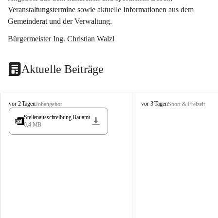
Veranstaltungstermine sowie aktuelle Informationen aus dem 
Gemeinderat und der Verwaltung. 
Bürgermeister Ing. Christian Walzl
Aktuelle Beiträge
S
S
vor 2 Tagen
vor 3 Tagen
Jobangebot
Sport & Freizeit
t
t
Stellenausschreibung Bauamt
ö
ö
0,4 MB
s
s
s
s
i
i
n
n
g
g