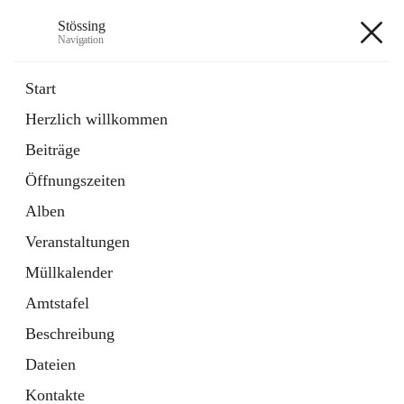
Stössing
Navigation
Stössing
Start
Herzlich willkommen
öffnet
Erhebungsblatt Trinkwasser
Beiträge
in
Datei
neuem
Öffnungszeiten
Tab
öffnet
Kindergarten
in
Ordner
Alben
neuem
Tab
Veranstaltungen
+9
Müllkalender
Amtstafel
Beschreibung
Dateien
Hauptadresse
Kontakte