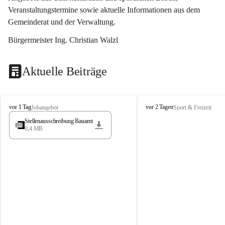
Veranstaltungstermine sowie aktuelle Informationen aus dem 
Gemeinderat und der Verwaltung. 
Bürgermeister Ing. Christian Walzl
Aktuelle Beiträge
S
S
vor 1 Tag
vor 2 Tagen
Jobangebot
Sport & Freizeit
t
t
Stellenausschreibung Bauamt
ö
ö
0,4 MB
s
s
s
s
i
i
n
n
g
g