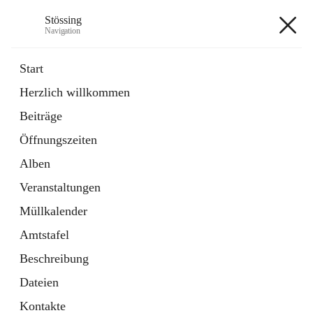
Stössing
Navigation
Stössing
Start
Herzlich willkommen
öffnet
Erhebungsblatt Trinkwasser
Beiträge
in
Datei
neuem
Öffnungszeiten
Tab
öffnet
Kindergarten
in
Ordner
Alben
neuem
Tab
Veranstaltungen
+9
Müllkalender
Amtstafel
Beschreibung
Dateien
Hauptadresse
Kontakte