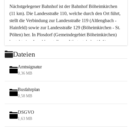
Nächstgelegener Bahnhof ist der Bahnhof Böheimkirchen 
(11 km). Die Landesstraße 110, welche durch den Ort führt, 
stellt die Verbindung zur Landesstraße 119 (Altlengbach - 
Hainfeld) sowie zur Landesstraße 129 (Böheimkirchen - St. 
Pölten) her. In Plosdorf (Gemeindegebiet Böheimkirchen) 
besteht eine Anschlussstelle zur Westautobahn (A 1).
Mit einem PKW ist St. Pölten in ca. 30 Minuten erreichbar, 
Dateien
Wien erreicht man in ca. 45 Minuten.
Stössing zählt noch zum Naherholungsraum Wien sowie 
Amtssignatur
zum Naherholungsraum St. Pölten. Viele Bauernhöfe hatten 
0,36 MB
„ihre Wiener“. Seit 1960 bauten viele Wiener 
Wochenendhäuser im Gemeindegebiet. Wegen des 
Busfahrplan
waldreichen Jagdgebietes haben viele Jagdpächter ihre 
0,58 MB
Jagdgäste.
DSGVO
Das Wandern ist aus touristischer Sicht die bedeutendste 
1,63 MB
Tätigkeit. Das hügelige Gebiet mit Wanderwegen durch 
Wiesen, Wälder und Obstkulturen lädt dazu ein. Gefördert 