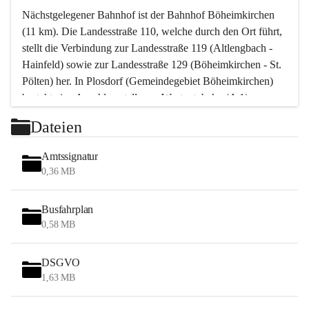
Nächstgelegener Bahnhof ist der Bahnhof Böheimkirchen 
(11 km). Die Landesstraße 110, welche durch den Ort führt, 
stellt die Verbindung zur Landesstraße 119 (Altlengbach - 
Hainfeld) sowie zur Landesstraße 129 (Böheimkirchen - St. 
Pölten) her. In Plosdorf (Gemeindegebiet Böheimkirchen) 
besteht eine Anschlussstelle zur Westautobahn (A 1).
Mit einem PKW ist St. Pölten in ca. 30 Minuten erreichbar, 
Dateien
Wien erreicht man in ca. 45 Minuten.
Stössing zählt noch zum Naherholungsraum Wien sowie 
Amtssignatur
zum Naherholungsraum St. Pölten. Viele Bauernhöfe hatten 
0,36 MB
„ihre Wiener“. Seit 1960 bauten viele Wiener 
Wochenendhäuser im Gemeindegebiet. Wegen des 
Busfahrplan
waldreichen Jagdgebietes haben viele Jagdpächter ihre 
0,58 MB
Jagdgäste.
DSGVO
Das Wandern ist aus touristischer Sicht die bedeutendste 
1,63 MB
Tätigkeit. Das hügelige Gebiet mit Wanderwegen durch 
Wiesen, Wälder und Obstkulturen lädt dazu ein. Gefördert 