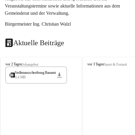
Veranstaltungstermine sowie aktuelle Informationen aus dem 
Gemeinderat und der Verwaltung. 
Bürgermeister Ing. Christian Walzl
Aktuelle Beiträge
S
S
vor 2 Tagen
vor 3 Tagen
Jobangebot
Sport & Freizeit
t
t
Stellenausschreibung Bauamt
ö
ö
0,4 MB
s
s
s
s
i
i
n
n
g
g