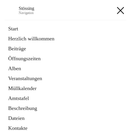
Stössing
Navigation
Stössing
Start
Herzlich willkommen
öffnet
Erhebungsblatt Trinkwasser
Beiträge
in
Datei
neuem
Öffnungszeiten
Tab
öffnet
Kindergarten
in
Ordner
Alben
neuem
Tab
Veranstaltungen
+9
Müllkalender
Amtstafel
Beschreibung
Dateien
Hauptadresse
Kontakte