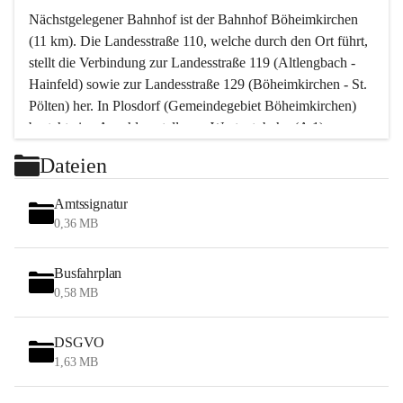
Nächstgelegener Bahnhof ist der Bahnhof Böheimkirchen 
(11 km). Die Landesstraße 110, welche durch den Ort führt, 
stellt die Verbindung zur Landesstraße 119 (Altlengbach - 
Hainfeld) sowie zur Landesstraße 129 (Böheimkirchen - St. 
Pölten) her. In Plosdorf (Gemeindegebiet Böheimkirchen) 
besteht eine Anschlussstelle zur Westautobahn (A 1).
Mit einem PKW ist St. Pölten in ca. 30 Minuten erreichbar, 
Dateien
Wien erreicht man in ca. 45 Minuten.
Stössing zählt noch zum Naherholungsraum Wien sowie 
Amtssignatur
zum Naherholungsraum St. Pölten. Viele Bauernhöfe hatten 
0,36 MB
„ihre Wiener“. Seit 1960 bauten viele Wiener 
Wochenendhäuser im Gemeindegebiet. Wegen des 
Busfahrplan
waldreichen Jagdgebietes haben viele Jagdpächter ihre 
0,58 MB
Jagdgäste.
DSGVO
Das Wandern ist aus touristischer Sicht die bedeutendste 
1,63 MB
Tätigkeit. Das hügelige Gebiet mit Wanderwegen durch 
Wiesen, Wälder und Obstkulturen lädt dazu ein. Gefördert 