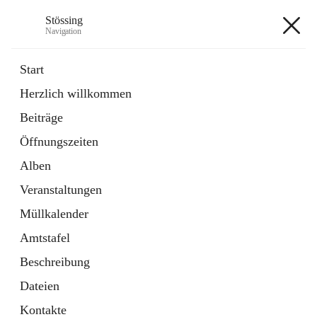
Stössing
Navigation
Stössing
Start
Herzlich willkommen
öffnet
Erhebungsblatt Trinkwasser
Beiträge
in
Datei
neuem
Öffnungszeiten
Tab
öffnet
Kindergarten
in
Ordner
Alben
neuem
Tab
Veranstaltungen
+9
Müllkalender
Amtstafel
Beschreibung
Dateien
Hauptadresse
Kontakte