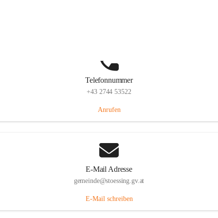
Stössing 7, 3073 Stössing, AUT
Auf Karte ansehen
Telefonnummer
+43 2744 53522
Anrufen
E-Mail Adresse
gemeinde@stoessing.gv.at
E-Mail schreiben