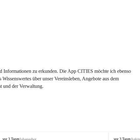
 und Informationen zu erkunden. Die App CITIES möchte ich ebenso 
es Wissenswertes über unser Vereinsleben, Angebote aus dem 
t und der Verwaltung. 
S
S
vor 3 Tagen
vor 3 Tagen
Jobangebot
Ankü