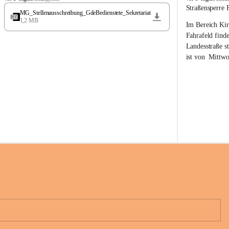
t
t
Straßensperre 
MG_Stellenausschreibung_GdeBedienstete_Sekretariat
ö
ö
1,2 MB
Im Bereich Kir
s
s
s
s
Fahrafeld finde
i
i
Landesstraße s
n
n
ist von  
Mittwo
g
g
22.08.2026 ges