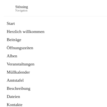
Stössing
Navigation
Start
Herzlich willkommen
öffnet
Erhebungsblatt Trinkwasser
Beiträge
in
Datei
neuem
Öffnungszeiten
Tab
öffnet
Kindergarten
in
Ordner
Alben
neuem
Tab
Veranstaltungen
Müllkalender
Amtstafel
Beschreibung
Dateien
Kontakte