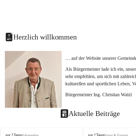
Herzlich willkommen
… auf der Website unserer Gemeinde
Als Bürgermeister lade ich ein, uns
sehr empfehlen, um sich mit zahlrei
kulturellen und sportlichen Leben, 
Bürgermeister Ing. Christian Walzl
Aktuelle Beiträge
S
S
vor 2 Tagen
vor 2 Tagen
Jobangebot
Sport & Freizeit