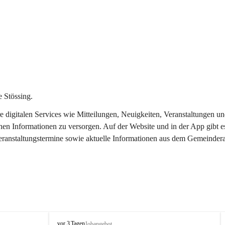
 Stössing.
ere digitalen Services wie Mitteilungen, Neuigkeiten, Veranstaltungen
chen Informationen zu versorgen. Auf der Website und in der App gibt 
Veranstaltungstermine sowie aktuelle Informationen aus dem Gemeindera
S
vor 3 Tagen
Jobangebot