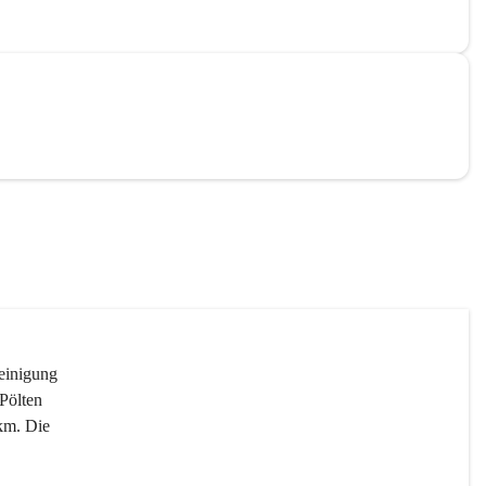
reinigung 
Pölten 
km. Die 