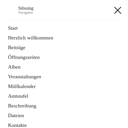
Stössing
Navigation
Stössing
Start
Herzlich willkommen
öffnet
Erhebungsblatt Trinkwasser
Beiträge
in
Datei
neuem
Öffnungszeiten
Tab
öffnet
Kindergarten
in
Ordner
Alben
neuem
Tab
Veranstaltungen
+9
Müllkalender
Amtstafel
Beschreibung
Dateien
Hauptadresse
Kontakte