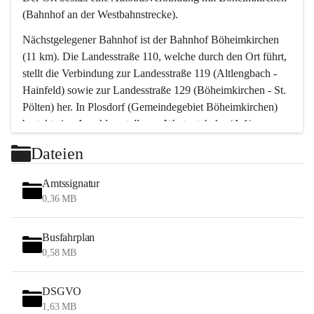
(Bahnhof an der Westbahnstrecke).
Nächstgelegener Bahnhof ist der Bahnhof Böheimkirchen 
(11 km). Die Landesstraße 110, welche durch den Ort führt, 
stellt die Verbindung zur Landesstraße 119 (Altlengbach - 
Hainfeld) sowie zur Landesstraße 129 (Böheimkirchen - St. 
Pölten) her. In Plosdorf (Gemeindegebiet Böheimkirchen) 
besteht eine Anschlussstelle zur Westautobahn (A 1).
Mit einem PKW ist St. Pölten in ca. 30 Minuten erreichbar, 
Dateien
Wien erreicht man in ca. 45 Minuten.
Stössing zählt noch zum Naherholungsraum Wien sowie 
Amtssignatur
zum Naherholungsraum St. Pölten. Viele Bauernhöfe hatten 
0,36 MB
„ihre Wiener“. Seit 1960 bauten viele Wiener 
Wochenendhäuser im Gemeindegebiet. Wegen des 
Busfahrplan
waldreichen Jagdgebietes haben viele Jagdpächter ihre 
0,58 MB
Jagdgäste.
DSGVO
Das Wandern ist aus touristischer Sicht die bedeutendste 
1,63 MB
Tätigkeit. Das hügelige Gebiet mit Wanderwegen durch 