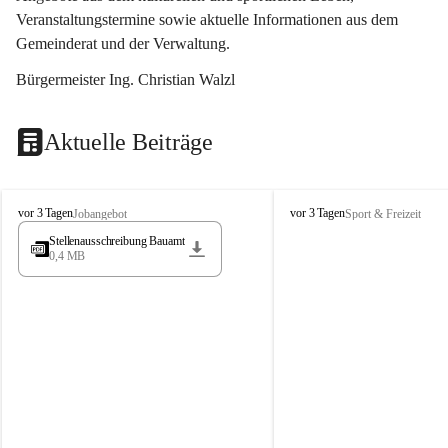
Veranstaltungstermine sowie aktuelle Informationen aus dem 
Gemeinderat und der Verwaltung. 
Bürgermeister Ing. Christian Walzl
Aktuelle Beiträge
S
S
vor 3 Tagen
vor 3 Tagen
Jobangebot
Sport & Freizeit
t
t
Stellenausschreibung Bauamt
ö
ö
0,4 MB
s
s
s
s
i
i
n
n
g
g