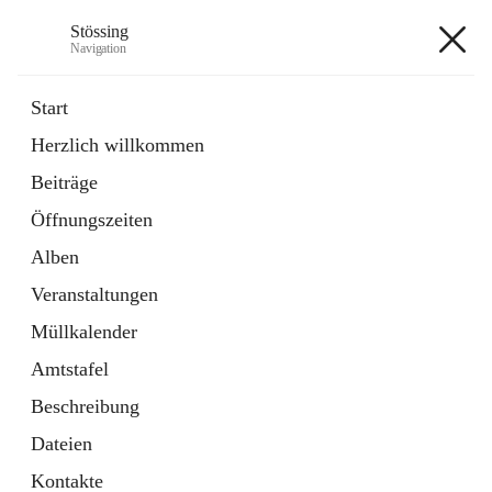
Stössing
Navigation
Stössing
Start
Herzlich willkommen
öffnet
Erhebungsblatt Trinkwasser
Beiträge
in
Datei
neuem
Öffnungszeiten
Tab
öffnet
Kindergarten
in
Ordner
Alben
neuem
Tab
Veranstaltungen
+9
Müllkalender
Amtstafel
Beschreibung
Dateien
Hauptadresse
Kontakte