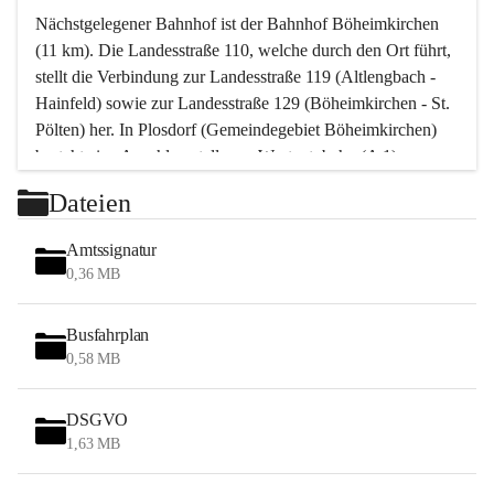
Nächstgelegener Bahnhof ist der Bahnhof Böheimkirchen 
(11 km). Die Landesstraße 110, welche durch den Ort führt, 
stellt die Verbindung zur Landesstraße 119 (Altlengbach - 
Hainfeld) sowie zur Landesstraße 129 (Böheimkirchen - St. 
Pölten) her. In Plosdorf (Gemeindegebiet Böheimkirchen) 
besteht eine Anschlussstelle zur Westautobahn (A 1).
Mit einem PKW ist St. Pölten in ca. 30 Minuten erreichbar, 
Dateien
Wien erreicht man in ca. 45 Minuten.
Stössing zählt noch zum Naherholungsraum Wien sowie 
Amtssignatur
zum Naherholungsraum St. Pölten. Viele Bauernhöfe hatten 
0,36 MB
„ihre Wiener“. Seit 1960 bauten viele Wiener 
Wochenendhäuser im Gemeindegebiet. Wegen des 
Busfahrplan
waldreichen Jagdgebietes haben viele Jagdpächter ihre 
0,58 MB
Jagdgäste.
DSGVO
Das Wandern ist aus touristischer Sicht die bedeutendste 
1,63 MB
Tätigkeit. Das hügelige Gebiet mit Wanderwegen durch 
Wiesen, Wälder und Obstkulturen lädt dazu ein. Gefördert 