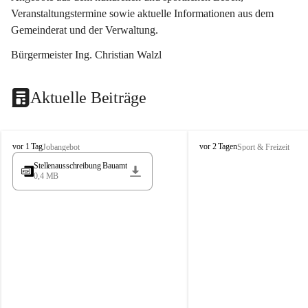
Veranstaltungstermine sowie aktuelle Informationen aus dem 
Gemeinderat und der Verwaltung. 
Bürgermeister Ing. Christian Walzl
Aktuelle Beiträge
S
S
vor 1 Tag
vor 2 Tagen
Jobangebot
Sport & Freizeit
t
t
Stellenausschreibung Bauamt
ö
ö
0,4 MB
s
s
s
s
i
i
n
n
g
g