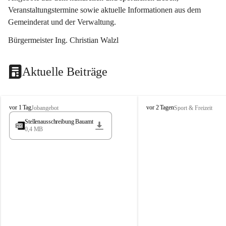
Veranstaltungstermine sowie aktuelle Informationen aus dem 
Gemeinderat und der Verwaltung. 
Bürgermeister Ing. Christian Walzl
Aktuelle Beiträge
S
S
vor 1 Tag
vor 2 Tagen
Jobangebot
Sport & Freizeit
t
t
Stellenausschreibung Bauamt
ö
ö
0,4 MB
s
s
s
s
i
i
n
n
g
g