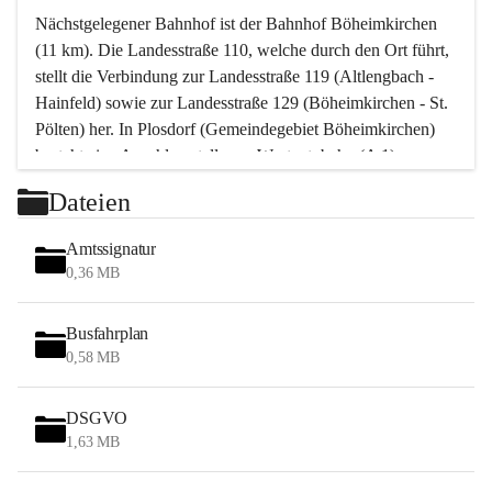
Nächstgelegener Bahnhof ist der Bahnhof Böheimkirchen 
(11 km). Die Landesstraße 110, welche durch den Ort führt, 
stellt die Verbindung zur Landesstraße 119 (Altlengbach - 
Hainfeld) sowie zur Landesstraße 129 (Böheimkirchen - St. 
Pölten) her. In Plosdorf (Gemeindegebiet Böheimkirchen) 
besteht eine Anschlussstelle zur Westautobahn (A 1).
Mit einem PKW ist St. Pölten in ca. 30 Minuten erreichbar, 
Dateien
Wien erreicht man in ca. 45 Minuten.
Stössing zählt noch zum Naherholungsraum Wien sowie 
Amtssignatur
zum Naherholungsraum St. Pölten. Viele Bauernhöfe hatten 
0,36 MB
„ihre Wiener“. Seit 1960 bauten viele Wiener 
Wochenendhäuser im Gemeindegebiet. Wegen des 
Busfahrplan
waldreichen Jagdgebietes haben viele Jagdpächter ihre 
0,58 MB
Jagdgäste.
DSGVO
Das Wandern ist aus touristischer Sicht die bedeutendste 
1,63 MB
Tätigkeit. Das hügelige Gebiet mit Wanderwegen durch 
Wiesen, Wälder und Obstkulturen lädt dazu ein. Gefördert 