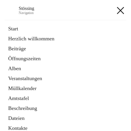
Stössing
Navigation
Stössing
Start
Herzlich willkommen
öffnet
Erhebungsblatt Trinkwasser
Beiträge
in
Datei
neuem
Öffnungszeiten
Tab
öffnet
Kindergarten
in
Ordner
Alben
neuem
Tab
Veranstaltungen
+9
Müllkalender
Amtstafel
Beschreibung
Dateien
Hauptadresse
Kontakte