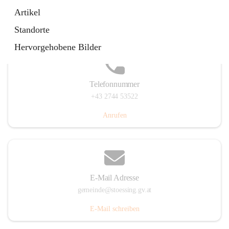
Stössing 7, 3073 Stössing, AUT
Artikel
Auf Karte ansehen
Standorte
Hervorgehobene Bilder
Telefonnummer
+43 2744 53522
Anrufen
E-Mail Adresse
gemeinde@stoessing.gv.at
E-Mail schreiben