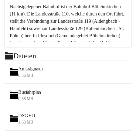
Nächstgelegener Bahnhof ist der Bahnhof Böheimkirchen 
(11 km). Die Landesstraße 110, welche durch den Ort führt, 
stellt die Verbindung zur Landesstraße 119 (Altlengbach - 
Hainfeld) sowie zur Landesstraße 129 (Böheimkirchen - St. 
Pölten) her. In Plosdorf (Gemeindegebiet Böheimkirchen) 
besteht eine Anschlussstelle zur Westautobahn (A 1).
Mit einem PKW ist St. Pölten in ca. 30 Minuten erreichbar, 
Dateien
Wien erreicht man in ca. 45 Minuten.
Stössing zählt noch zum Naherholungsraum Wien sowie 
Amtssignatur
zum Naherholungsraum St. Pölten. Viele Bauernhöfe hatten 
0,36 MB
„ihre Wiener“. Seit 1960 bauten viele Wiener 
Wochenendhäuser im Gemeindegebiet. Wegen des 
Busfahrplan
waldreichen Jagdgebietes haben viele Jagdpächter ihre 
0,58 MB
Jagdgäste.
DSGVO
Das Wandern ist aus touristischer Sicht die bedeutendste 
1,63 MB
Tätigkeit. Das hügelige Gebiet mit Wanderwegen durch 
Wiesen, Wälder und Obstkulturen lädt dazu ein. Gefördert 