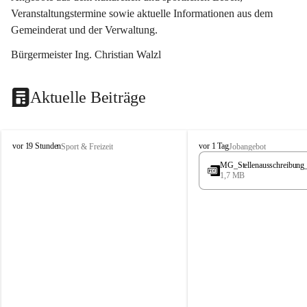
Veranstaltungstermine sowie aktuelle Informationen aus dem 
Gemeinderat und der Verwaltung. 
Bürgermeister Ing. Christian Walzl
Aktuelle Beiträge
S
S
vor 19 Stunden
vor 1 Tag
Sport & Freizeit
Jobangebot
t
t
MG_Stellenausschreibung
ö
ö
1,7 MB
s
s
s
s
i
i
n
n
g
g