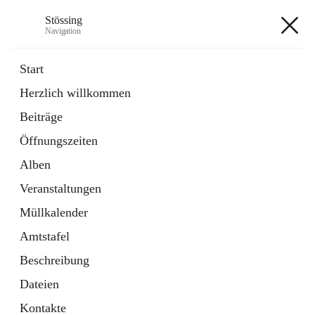
Stössing
Navigation
Stössing
Start
Herzlich willkommen
öffnet
Erhebungsblatt Trinkwasser
Beiträge
in
Datei
neuem
Öffnungszeiten
Tab
öffnet
Kindergarten
in
Ordner
Alben
neuem
Tab
Veranstaltungen
+9
Müllkalender
Amtstafel
Beschreibung
Dateien
Hauptadresse
Kontakte