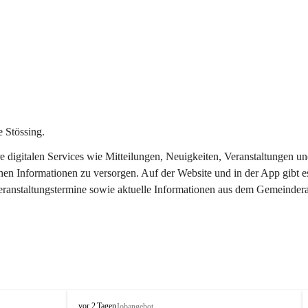
 Stössing.
ere digitalen Services wie Mitteilungen, Neuigkeiten, Veranstaltungen
chen Informationen zu versorgen. Auf der Website und in der App gibt 
Veranstaltungstermine sowie aktuelle Informationen aus dem Gemeindera
S
vor 2 Tagen
Jobangebot