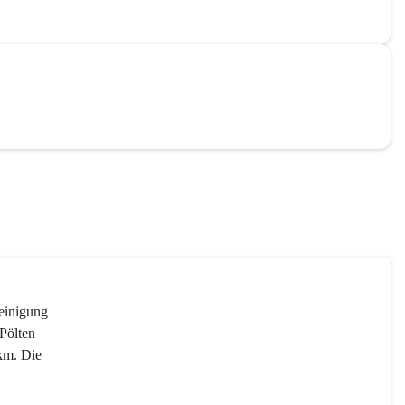
reinigung 
Pölten 
km. Die 