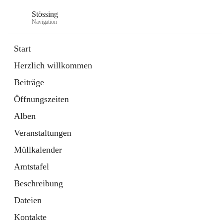
Stössing
Navigation
Start
Herzlich willkommen
öffnet
Erhebungsblatt Trinkwasser
Beiträge
in
Datei
neuem
Öffnungszeiten
Tab
öffnet
Kindergarten
in
Ordner
Alben
neuem
Tab
Veranstaltungen
Müllkalender
Amtstafel
Beschreibung
Dateien
Kontakte