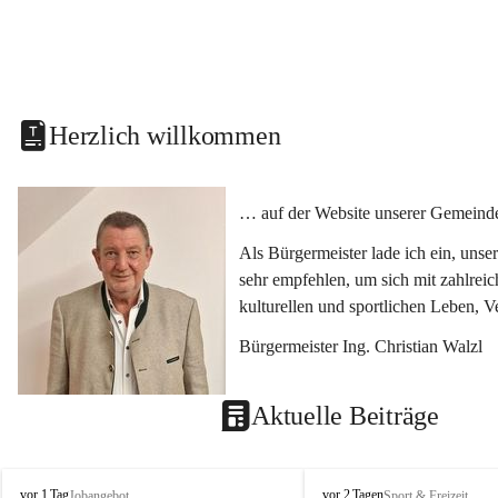
Herzlich willkommen
… auf der Website unserer Gemeinde
Als Bürgermeister lade ich ein, uns
sehr empfehlen, um sich mit zahlrei
kulturellen und sportlichen Leben, 
Bürgermeister Ing. Christian Walzl
Aktuelle Beiträge
S
S
vor 1 Tag
vor 2 Tagen
Jobangebot
Sport & Freizeit