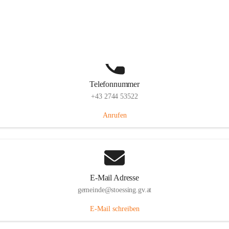
Stössing 7, 3073 Stössing, AUT
Auf Karte ansehen
Telefonnummer
+43 2744 53522
Anrufen
E-Mail Adresse
gemeinde@stoessing.gv.at
E-Mail schreiben