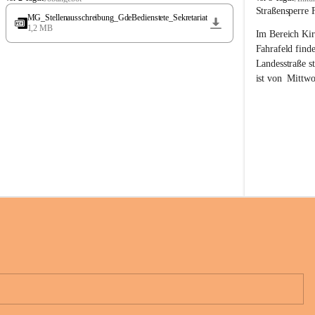
t
t
Straßensperre 
MG_Stellenausschreibung_GdeBedienstete_Sekretariat
ö
ö
1,2 MB
Im Bereich Kir
s
s
s
s
Fahrafeld finde
i
i
Landesstraße s
n
n
ist von  
Mittwo
g
g
22.08.2026 ges