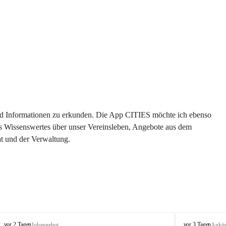
 und Informationen zu erkunden. Die App CITIES möchte ich ebenso 
es Wissenswertes über unser Vereinsleben, Angebote aus dem 
t und der Verwaltung. 
S
S
vor 2 Tagen
vor 3 Tagen
Jobangebot
Ankü