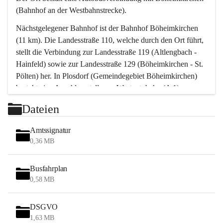
(Bahnhof an der Westbahnstrecke).
Nächstgelegener Bahnhof ist der Bahnhof Böheimkirchen 
(11 km). Die Landesstraße 110, welche durch den Ort führt, 
stellt die Verbindung zur Landesstraße 119 (Altlengbach - 
Hainfeld) sowie zur Landesstraße 129 (Böheimkirchen - St. 
Pölten) her. In Plosdorf (Gemeindegebiet Böheimkirchen) 
besteht eine Anschlussstelle zur Westautobahn (A 1).
Mit einem PKW ist St. Pölten in ca. 30 Minuten erreichbar, 
Dateien
Wien erreicht man in ca. 45 Minuten.
Stössing zählt noch zum Naherholungsraum Wien sowie 
Amtssignatur
zum Naherholungsraum St. Pölten. Viele Bauernhöfe hatten 
0,36 MB
„ihre Wiener“. Seit 1960 bauten viele Wiener 
Wochenendhäuser im Gemeindegebiet. Wegen des 
Busfahrplan
waldreichen Jagdgebietes haben viele Jagdpächter ihre 
0,58 MB
Jagdgäste.
DSGVO
Das Wandern ist aus touristischer Sicht die bedeutendste 
1,63 MB
Tätigkeit. Das hügelige Gebiet mit Wanderwegen durch 