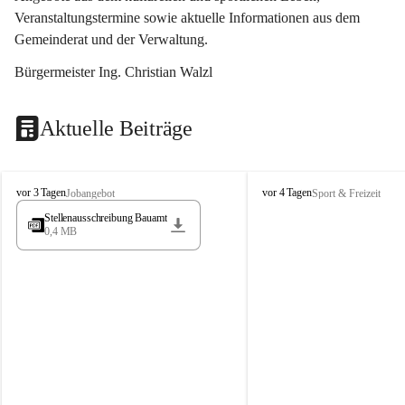
Veranstaltungstermine sowie aktuelle Informationen aus dem 
Gemeinderat und der Verwaltung. 
Bürgermeister Ing. Christian Walzl
Aktuelle Beiträge
S
S
vor 3 Tagen
vor 4 Tagen
Jobangebot
Sport & Freizeit
t
t
Stellenausschreibung Bauamt
ö
ö
0,4 MB
s
s
s
s
i
i
n
n
g
g