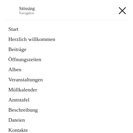
Stössing
Navigation
Stössing
Start
Herzlich willkommen
öffnet
Erhebungsblatt Trinkwasser
Beiträge
in
Datei
neuem
Öffnungszeiten
Tab
öffnet
Kindergarten
in
Ordner
Alben
neuem
Tab
Veranstaltungen
+9
Müllkalender
Amtstafel
Beschreibung
Dateien
Hauptadresse
Kontakte