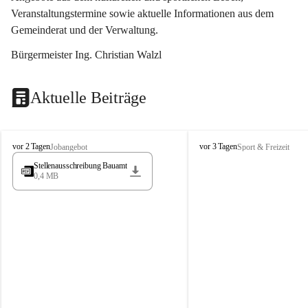
Veranstaltungstermine sowie aktuelle Informationen aus dem 
Gemeinderat und der Verwaltung. 
Bürgermeister Ing. Christian Walzl
Aktuelle Beiträge
S
S
vor 2 Tagen
vor 3 Tagen
Jobangebot
Sport & Freizeit
t
t
Stellenausschreibung Bauamt
ö
ö
0,4 MB
s
s
s
s
i
i
n
n
g
g