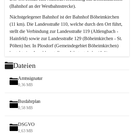
(Bahnhof an der Westbahnstrecke).
Nächstgelegener Bahnhof ist der Bahnhof Böheimkirchen 
(11 km). Die Landesstraße 110, welche durch den Ort führt, 
stellt die Verbindung zur Landesstraße 119 (Altlengbach - 
Hainfeld) sowie zur Landesstraße 129 (Böheimkirchen - St. 
Pölten) her. In Plosdorf (Gemeindegebiet Böheimkirchen) 
besteht eine Anschlussstelle zur Westautobahn (A 1).
Mit einem PKW ist St. Pölten in ca. 30 Minuten erreichbar, 
Dateien
Wien erreicht man in ca. 45 Minuten.
Stössing zählt noch zum Naherholungsraum Wien sowie 
Amtssignatur
zum Naherholungsraum St. Pölten. Viele Bauernhöfe hatten 
0,36 MB
„ihre Wiener“. Seit 1960 bauten viele Wiener 
Wochenendhäuser im Gemeindegebiet. Wegen des 
Busfahrplan
waldreichen Jagdgebietes haben viele Jagdpächter ihre 
0,58 MB
Jagdgäste.
DSGVO
Das Wandern ist aus touristischer Sicht die bedeutendste 
1,63 MB
Tätigkeit. Das hügelige Gebiet mit Wanderwegen durch 