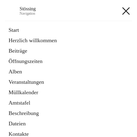
Stössing
Navigation
Stössing
Start
Herzlich willkommen
öffnet
Erhebungsblatt Trinkwasser
Beiträge
in
Datei
neuem
Öffnungszeiten
Tab
öffnet
Kindergarten
in
Ordner
Alben
neuem
Tab
Veranstaltungen
+9
Müllkalender
Amtstafel
Beschreibung
Dateien
Hauptadresse
Kontakte