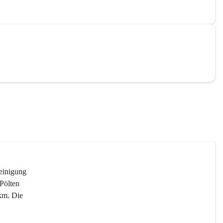
reinigung 
Pölten 
km. Die 