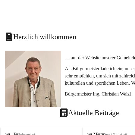
Herzlich willkommen
… auf der Website unserer Gemeinde
Als Bürgermeister lade ich ein, uns
sehr empfehlen, um sich mit zahlrei
kulturellen und sportlichen Leben, 
Bürgermeister Ing. Christian Walzl
Aktuelle Beiträge
S
S
vor 1 Tag
vor 2 Tagen
Jobangebot
Sport & Freizeit