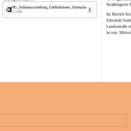
t
t
Straßensperre 
MG_Stellenausschreibung_GdeBedienstete_Sekretariat
ö
ö
1,2 MB
Im Bereich Kir
s
s
s
s
Fahrafeld finde
i
i
Landesstraße s
n
n
ist von  
Mittwo
g
g
22.08.2026 ges