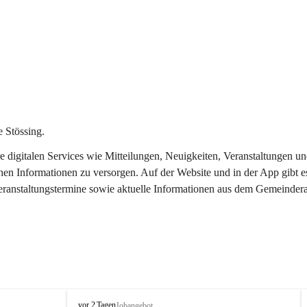
 Stössing.
ere digitalen Services wie Mitteilungen, Neuigkeiten, Veranstaltungen
chen Informationen zu versorgen. Auf der Website und in der App gibt 
Veranstaltungstermine sowie aktuelle Informationen aus dem Gemeindera
S
vor 2 Tagen
Jobangebot