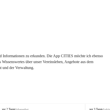
 und Informationen zu erkunden. Die App CITIES möchte ich ebenso 
es Wissenswertes über unser Vereinsleben, Angebote aus dem 
t und der Verwaltung. 
S
S
vor 2 Tagen
vor 3 Tagen
Jobangebot
Ankü