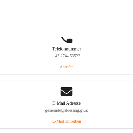
Stössing 7, 3073 Stössing, AUT
Auf Karte ansehen
Telefonnummer
+43 2744 53522
Anrufen
E-Mail Adresse
gemeinde@stoessing.gv.at
E-Mail schreiben