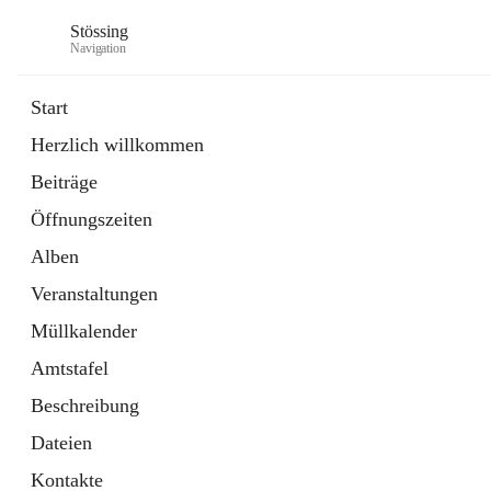
Stössing
Navigation
Start
Herzlich willkommen
öffnet
Erhebungsblatt Trinkwasser
Beiträge
in
Datei
neuem
Öffnungszeiten
Tab
öffnet
Kindergarten
in
Ordner
Alben
neuem
Tab
Veranstaltungen
Müllkalender
Amtstafel
Beschreibung
Dateien
Kontakte