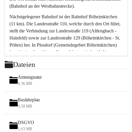
(Bahnhof an der Westbahnstrecke).
Nächstgelegener Bahnhof ist der Bahnhof Böheimkirchen 
(11 km). Die Landesstraße 110, welche durch den Ort führt, 
stellt die Verbindung zur Landesstraße 119 (Altlengbach - 
Hainfeld) sowie zur Landesstraße 129 (Böheimkirchen - St. 
Pölten) her. In Plosdorf (Gemeindegebiet Böheimkirchen) 
besteht eine Anschlussstelle zur Westautobahn (A 1).
Mit einem PKW ist St. Pölten in ca. 30 Minuten erreichbar, 
Dateien
Wien erreicht man in ca. 45 Minuten.
Stössing zählt noch zum Naherholungsraum Wien sowie 
Amtssignatur
zum Naherholungsraum St. Pölten. Viele Bauernhöfe hatten 
0,36 MB
„ihre Wiener“. Seit 1960 bauten viele Wiener 
Wochenendhäuser im Gemeindegebiet. Wegen des 
Busfahrplan
waldreichen Jagdgebietes haben viele Jagdpächter ihre 
0,58 MB
Jagdgäste.
DSGVO
Das Wandern ist aus touristischer Sicht die bedeutendste 
1,63 MB
Tätigkeit. Das hügelige Gebiet mit Wanderwegen durch 