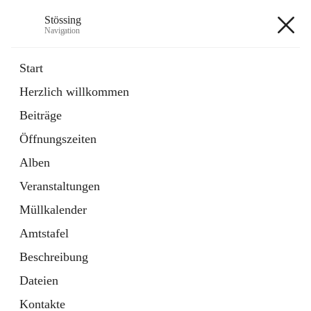
Stössing
Navigation
Stössing
Start
Herzlich willkommen
öffnet
Erhebungsblatt Trinkwasser
Beiträge
in
Datei
neuem
Öffnungszeiten
Tab
öffnet
Kindergarten
in
Ordner
Alben
neuem
Tab
Veranstaltungen
+9
Müllkalender
Amtstafel
Beschreibung
Dateien
Hauptadresse
Kontakte