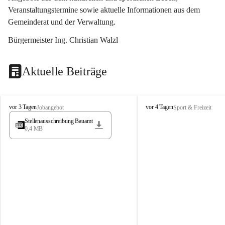
Veranstaltungstermine sowie aktuelle Informationen aus dem 
Gemeinderat und der Verwaltung. 
Bürgermeister Ing. Christian Walzl
Aktuelle Beiträge
S
S
vor 3 Tagen
vor 4 Tagen
Jobangebot
Sport & Freizeit
t
t
Stellenausschreibung Bauamt
ö
ö
0,4 MB
s
s
s
s
i
i
n
n
g
g