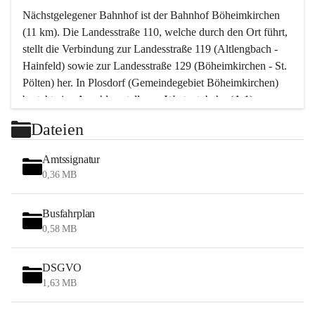
Nächstgelegener Bahnhof ist der Bahnhof Böheimkirchen 
(11 km). Die Landesstraße 110, welche durch den Ort führt, 
stellt die Verbindung zur Landesstraße 119 (Altlengbach - 
Hainfeld) sowie zur Landesstraße 129 (Böheimkirchen - St. 
Pölten) her. In Plosdorf (Gemeindegebiet Böheimkirchen) 
besteht eine Anschlussstelle zur Westautobahn (A 1).
Mit einem PKW ist St. Pölten in ca. 30 Minuten erreichbar, 
Dateien
Wien erreicht man in ca. 45 Minuten.
Stössing zählt noch zum Naherholungsraum Wien sowie 
Amtssignatur
zum Naherholungsraum St. Pölten. Viele Bauernhöfe hatten 
0,36 MB
„ihre Wiener“. Seit 1960 bauten viele Wiener 
Wochenendhäuser im Gemeindegebiet. Wegen des 
Busfahrplan
waldreichen Jagdgebietes haben viele Jagdpächter ihre 
0,58 MB
Jagdgäste.
DSGVO
Das Wandern ist aus touristischer Sicht die bedeutendste 
1,63 MB
Tätigkeit. Das hügelige Gebiet mit Wanderwegen durch 
Wiesen, Wälder und Obstkulturen lädt dazu ein. Gefördert 