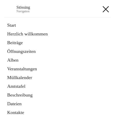
Stössing
Navigation
Stössing
Start
Herzlich willkommen
öffnet
Erhebungsblatt Trinkwasser
Beiträge
in
Datei
neuem
Öffnungszeiten
Tab
öffnet
Kindergarten
in
Ordner
Alben
neuem
Tab
Veranstaltungen
+9
Müllkalender
Amtstafel
Beschreibung
Dateien
Hauptadresse
Kontakte