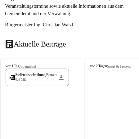
Veranstaltungstermine sowie aktuelle Informationen aus dem 
Gemeinderat und der Verwaltung. 
Bürgermeister Ing. Christian Walzl
Aktuelle Beiträge
S
S
vor 1 Tag
vor 2 Tagen
Jobangebot
Sport & Freizeit
t
t
Stellenausschreibung Bauamt
ö
ö
0,4 MB
s
s
s
s
i
i
n
n
g
g